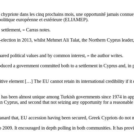
on chypriote dans les cinq prochains mois, une opportunité jamais conn
a politique européenne et extérieure (ELIAMEP).
 settlement, » Carras notes.
e-election in 2013, whilst Mehmet Ali Talat, the Northern Cyprus leader,
ared political values and by common interest, » the author writes.
oduced a government committed both to a settlement in Cyprus and, in 
itive element […] The EU cannot retain its international credibility if 
as been almost unique among Turkish governments since 1974 in apprec
rol in Cyprus, and second that not seizing any opportunity for a reasona
canard that, EU accession having been secured, Greek Cypriots do not nee
 2009. It encouraged in depth polling in both communities. It has provid