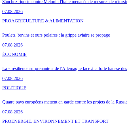
Sánchez riposte contre Meloni : l'Italie menacée de mesures de rétorsi
07.08.2026
PRO
AGRICULTURE & ALIMENTATION
Poulets, bovins et ours polaires : la grippe aviaire se propage
07.08.2026
ÉCONOMIE
La « résilience surprenante » de l'Allemagne face à la forte hausse de
07.08.2026
POLITIQUE
Quatre pays européens mettent en garde contre les projets de la Russi
07.08.2026
PRO
ENERGIE, ENVIRONNEMENT ET TRANSPORT