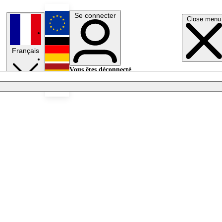
Se connecter
Close menu
English
Français
Deutsch
Vous êtes déconnecté.
Se connecter
Español
Lumières éteintes