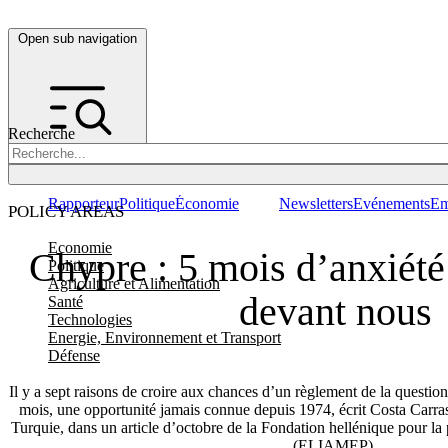
Open sub navigation
Recherche
Rapporteur
Politique
Économie
Newsletters
Evénements
Em
POLICY AREAS
Economie
Chypre : 5 mois d’anxiété 
Politique
Agriculture et Alimentation
devant nous
Santé
Technologies
Energie, Environnement et Transport
Défense
Il y a sept raisons de croire aux chances d’un règlement de la questio
mois, une opportunité jamais connue depuis 1974, écrit Costa Carr
Turquie, dans un article d’octobre de la Fondation hellénique pour la 
(ELIAMEP).