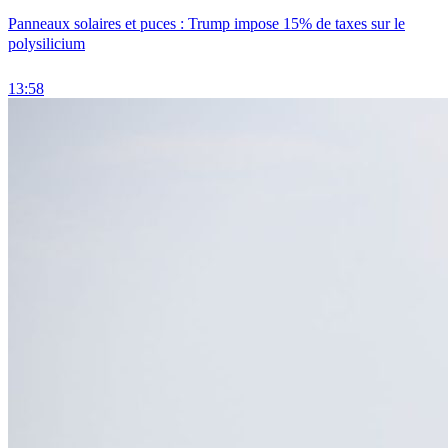
Panneaux solaires et puces : Trump impose 15% de taxes sur le
polysilicium
13:58