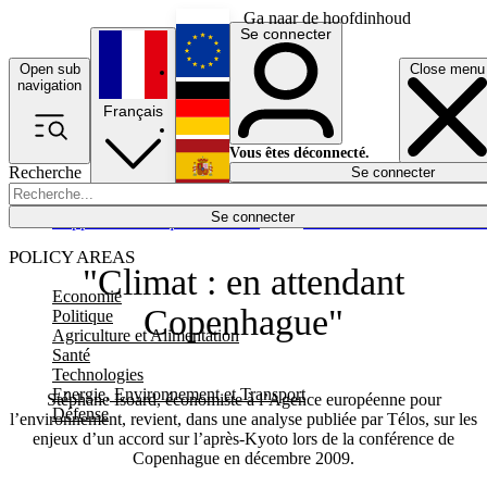
Ga naar de hoofdinhoud
Se connecter
Open sub
Close menu
English
navigation
Français
Deutsch
Vous êtes déconnecté.
Recherche
Se connecter
Español
Lumières éteintes
Se connecter
Rapporteur
Politique
Économie
Newsletters
Evénements
Em
POLICY AREAS
"Climat : en attendant
Economie
Copenhague"
Politique
Agriculture et Alimentation
Santé
Technologies
Energie, Environnement et Transport
Stéphane Isoard, économiste à l’Agence européenne pour
Défense
l’environnement, revient, dans une analyse publiée par Télos, sur les
enjeux d’un accord sur l’après-Kyoto lors de la conférence de
Copenhague en décembre 2009.