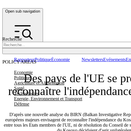
Open sub navigation
Recherche
Rapporteur
Politique
Économie
Newsletters
Evénements
Em
POLICY AREAS
Economie
Des pays de l'UE se pr
Politique
Agriculture et Alimentation
reconnaître l'indépendan
Santé
Technologies
Energie, Environnement et Transport
Défense
D'après une nouvelle analyse du BIRN (Balkan Investigative Repo
européens majeurs envisagent de reconnaître l'indépendance du Kos
entre tous les Etats membres de l'UE, ni de résolution du Conseil de s
du Kosovo décidaient d'agir unilatérale