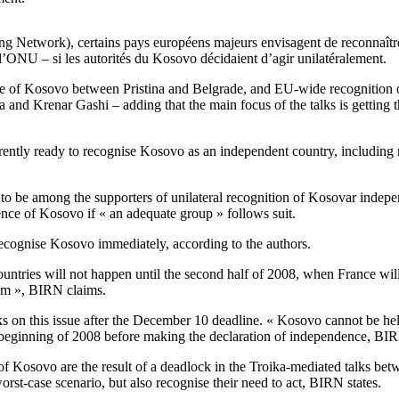
g Network), certains pays européens majeurs envisagent de reconnaîtr
 l’ONU – si les autorités du Kosovo décidaient d’agir unilatéralement.
ure of Kosovo between Pristina and Belgrade, and EU-wide recognition
a and Krenar Gashi – adding that the main focus of the talks is getting
urrently ready to recognise Kosovo as an independent country, includin
ved to be among the supporters of unilateral recognition of Kosovar in
ence of Kosovo if « an adequate group » follows suit.
recognise Kosovo immediately, according to the authors.
 countries will not happen until the second half of 2008, when France w
blem », BIRN claims.
lks on this issue after the December 10 deadline. « Kosovo cannot be he
e beginning of 2008 before making the declaration of independence, BI
f Kosovo are the result of a deadlock in the Troika-mediated talks bet
rst-case scenario, but also recognise their need to act, BIRN states.