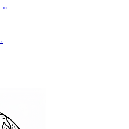
la mer
ts