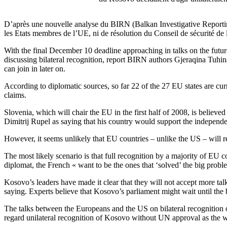
D’après une nouvelle analyse du BIRN (Balkan Investigative Reportin
les Etats membres de l’UE, ni de résolution du Conseil de sécurité de
With the final December 10 deadline approaching in talks on the fut
discussing bilateral recognition, report BIRN authors Gjeraqina Tuhin
can join in later on.
According to diplomatic sources, so far 22 of the 27 EU states are c
claims.
Slovenia, which will chair the EU in the first half of 2008, is belie
Dimitrij Rupel as saying that his country would support the independ
However, it seems unlikely that EU countries – unlike the US – will 
The most likely scenario is that full recognition by a majority of EU
diplomat, the French « want to be the ones that ‘solved’ the big pro
Kosovo’s leaders have made it clear that they will not accept more ta
saying. Experts believe that Kosovo’s parliament might wait until th
The talks between the Europeans and the US on bilateral recognition o
regard unilateral recognition of Kosovo without UN approval as the wo