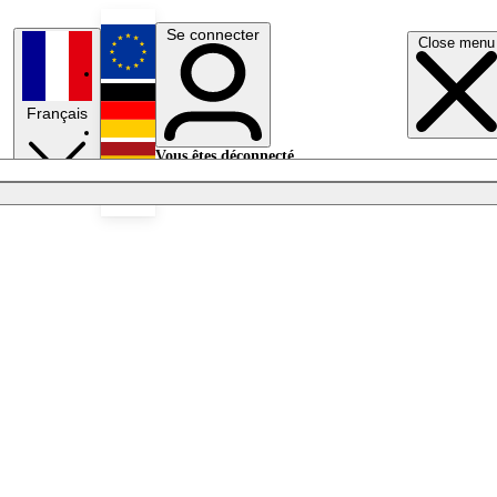
Se connecter
Close menu
English
Français
Deutsch
Vous êtes déconnecté.
Se connecter
Español
Lumières éteintes