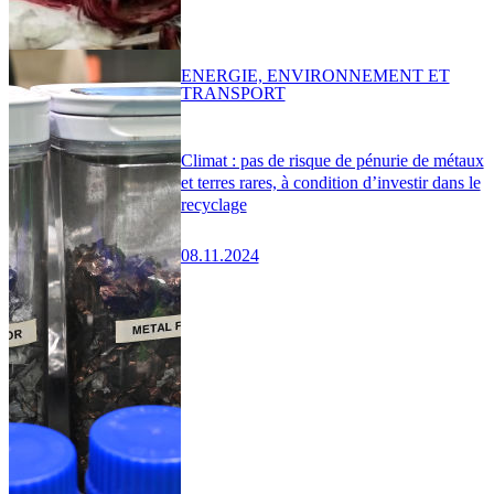
ENERGIE, ENVIRONNEMENT ET
TRANSPORT
Climat : pas de risque de pénurie de métaux
et terres rares, à condition d’investir dans le
recyclage
08.11.2024