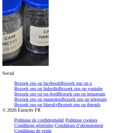
Social
Bezoek ons op facebook
Bezoek ons op x
Bezoek ons op linkedin
Bezoek ons op youtube
Bezoek ons op rss-feed
Bezoek ons op instagram
Bezoek ons op mastodon
Bezoek ons op telegram
Bezoek ons op bluesky
Bezoek ons op threads
©
2026
Euractiv FR
Politique de confidentialité
Politique cookies
Conditions générales
Conditions d’abonnement
Conditions de vente