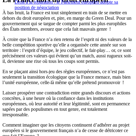
Droit à la réparation : le Parlement européen adopte sa
position de négociation
À bas bruit, la France est tout simplement en train de se mettre en
dehors du droit européen et, pire, en marge du Green Deal. Pour un
gouvernement qui se targue de compter parmi les plus europhiles
des États membres, avouez que cela fait mauvais genre !
À croire que la France n’a rien retenu de l’esprit ni des valeurs de la
belle compétition sportive qu’elle a organisée cette année sur son
territoire : l’esprit d’équipe, le jeu collectif, le fair-play… or, ce sont
précisément ces valeurs qui évitent qu’un match, aussi rugueux soit-
il, devienne une rixe où tous les coups sont permis.
En se plaçant ainsi hors-jeu des règles européennes, ce n’est pas
seulement la transition écologique que la France menace, mais bien
l’unité européenne, celle-là même qu’elle prétend promouvoir !
Laisser prospérer une contradiction entre grands discours et actions
concrètes, à une heure où la confiance dans les institutions
européennes, où leur autorité et leur légitimité, sont en permanence
sapées par des populismes en tout genre, est totalement
irresponsable.
Comment imaginer que les citoyens continuent d’adhérer au projet
européen si le gouvernement français n’a de cesse de détricoter ce
que fait l’Europe ?