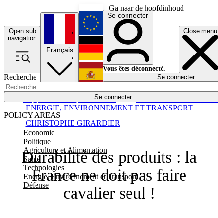
Ga naar de hoofdinhoud
Se connecter
Open sub
Close menu
English
navigation
Français
Deutsch
Vous êtes déconnecté.
Recherche
Se connecter
Español
Lumières éteintes
Se connecter
Rapporteur
Politique
Économie
Newsletters
Evénements
Em
ENERGIE, ENVIRONNEMENT ET TRANSPORT
POLICY AREAS
CHRISTOPHE GIRARDIER
Economie
Politique
Agriculture et Alimentation
Durabilité des produits : la
Santé
Technologies
France ne doit pas faire
Energie, Environnement et Transport
Défense
cavalier seul !