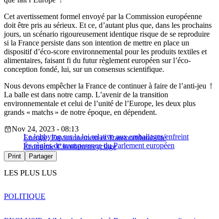
Cet avertissement formel envoyé par la Commission européenne
doit être pris au sérieux. Et ce, d’autant plus que, dans les prochains
jours, un scénario rigoureusement identique risque de se reproduire
si la France persiste dans son intention de mettre en place un
dispositif d’éco-score environnemental pour les produits textiles et
alimentaires, faisant fi du futur règlement européen sur l’éco-
conception fondé, lui, sur un consensus scientifique.
Nous devons empêcher la France de continuer à faire de l’anti-jeu !
La balle est dans notre camp. L’avenir de la transition
environnementale et celui de l’unité de l’Europe, les deux plus
grands « matchs » de notre époque, en dépendent.
Nov 24, 2023 - 08:13
Le lobbying sur la loi relative aux emballages enfreint
Energie, Environnement et Transport
durabilité
les règles de transparence du Parlement européen
Économie Circulaire
recyclage
Print
Partager
LES PLUS LUS
POLITIQUE