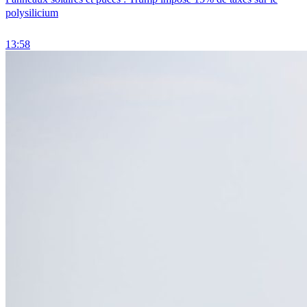
polysilicium
13:58