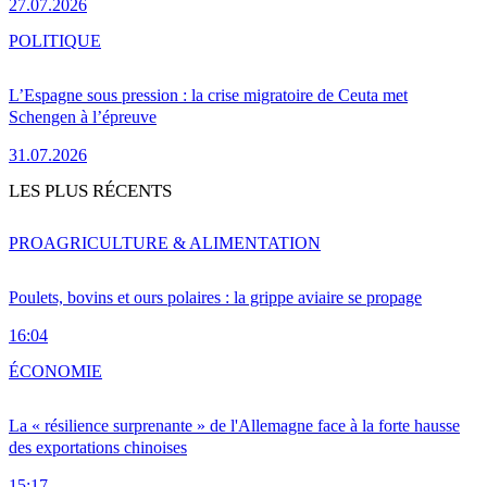
27.07.2026
POLITIQUE
L’Espagne sous pression : la crise migratoire de Ceuta met
Schengen à l’épreuve
31.07.2026
LES PLUS RÉCENTS
PRO
AGRICULTURE & ALIMENTATION
Poulets, bovins et ours polaires : la grippe aviaire se propage
16:04
ÉCONOMIE
La « résilience surprenante » de l'Allemagne face à la forte hausse
des exportations chinoises
15:17