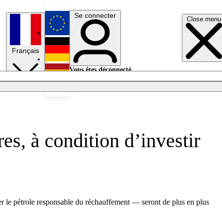
Se connecter
Close menu
English
Français
Deutsch
Vous êtes déconnecté.
Se connecter
Español
Lumières éteintes
es, à condition d’investir
acer le pétrole responsable du réchauffement — seront de plus en plus