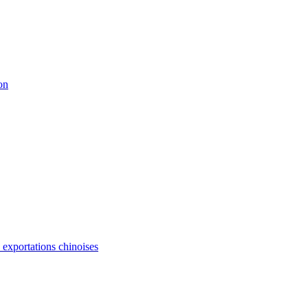
on
s exportations chinoises