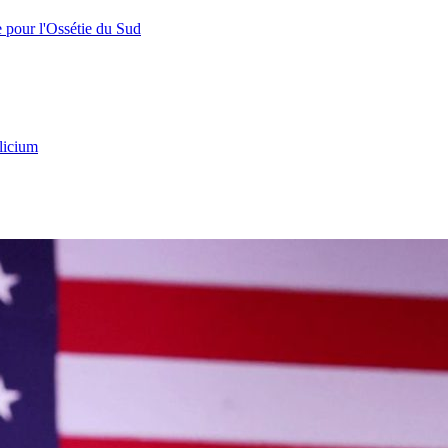
e pour l'Ossétie du Sud
licium