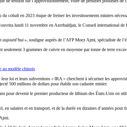
sque de tension sur l’approvisionnement, voire de pénuries possibles de 
u du cobalt en 2023 risque de freiner les investissements miniers nécessa
ouvrira lundi 11 novembre en Azerbaïdjan, le Conseil international de
t aujourd’hui »
, souligne auprès de l’AFP Moez Ajmi, spécialiste de l’
tient seulement 3 grammes de cuivre en moyenne par tonne de terre exca
ve au modèle chinois
c leur loi et leurs subventions « IRA » cherchent à sécuriser les approvi
jecté 500 millions de dollars pour établir son cadastre minier.
ns pour devenir le premier producteur de lithium des États-Unis en utilis
 en salaires et en transport, et de la durée en dizaines d’années pour fa
 Ajmi.