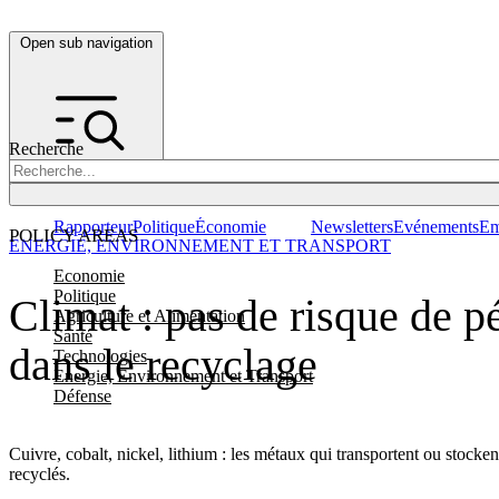
Open sub navigation
Recherche
Rapporteur
Politique
Économie
Newsletters
Evénements
Em
POLICY AREAS
ENERGIE, ENVIRONNEMENT ET TRANSPORT
Economie
Politique
Climat : pas de risque de pé
Agriculture et Alimentation
Santé
dans le recyclage
Technologies
Energie, Environnement et Transport
Défense
Cuivre, cobalt, nickel, lithium : les métaux qui transportent ou stocke
recyclés.