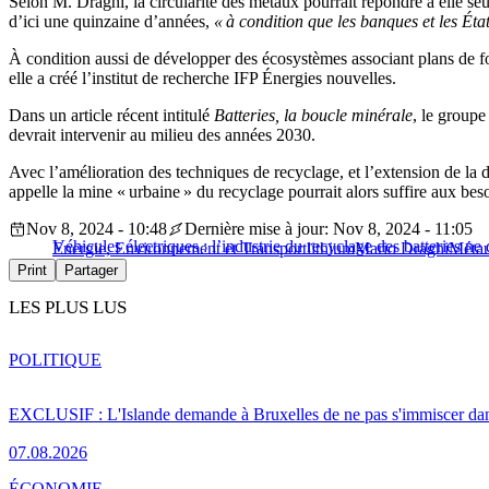
Selon M. Draghi, la circularité des métaux pourrait répondre à elle 
d’ici une quinzaine d’années,
« à condition que les banques et les Éta
À condition aussi de développer des écosystèmes associant plans de for
elle a créé l’institut de recherche IFP Énergies nouvelles.
Dans un article récent intitulé
Batteries, la boucle minérale
, le groupe
devrait intervenir au milieu des années 2030.
Avec l’amélioration des techniques de recyclage, et l’extension de la 
appelle la mine « urbaine » du recyclage pourrait alors suffire aux bes
Nov 8, 2024 - 10:48
Dernière mise à jour: Nov 8, 2024 - 11:05
Véhicules électriques : l’industrie du recyclage des batteries ne
Energie, Environnement et Transport
lithium
Mario Draghi
Métau
Print
Partager
LES PLUS LUS
POLITIQUE
EXCLUSIF : L'Islande demande à Bruxelles de ne pas s'immiscer dan
07.08.2026
ÉCONOMIE