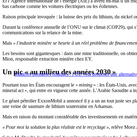
Et l’Agence internationale de l’énergie (AIE) a averti mi-mai d’un ri
bas carbone comme les voitures électriques ou les éoliennes.
Raison principale invoquée : la baisse des prix du lithium, du nickel o
Durant la conférence annuelle de l’ONU sur le climat (COP29), qui s’
communications sur la relance de la mine.
Mais
« l’industrie minière se heurte à un réel problème de financemen
Les besoins sont gigantesques : dans une mine traditionnelle, on ob
Mion, responsable extraction minière chez EY.
Un pic « au milieu des années 2030 »
Matières premières critiques : l’UE veut proposer une alternati
Pourtant tous les États encouragent le «
mining
» : les États-Unis, ave
mineral act », qui entre en vigueur cette année. L’Arabie Saoudite a in
Le géant pétrolier ExxonMobil a annoncé il y a un an tout juste ses pla
une veine de saumure de lithium souterraine en Arkansas.
Mais en raison du montant considérable des investissements en matériel,
« Pour moi la solution la plus réaliste est le recyclage »
, relève Moez