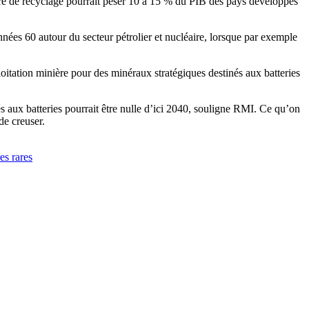
ère de recyclage pourrait peser 10 à 15 % du PIB des pays développés
nées 60 autour du secteur pétrolier et nucléaire, lorsque par exemple
oitation minière pour des minéraux stratégiques destinés aux batteries
s aux batteries pourrait être nulle d’ici 2040, souligne RMI. Ce qu’on
de creuser.
res rares