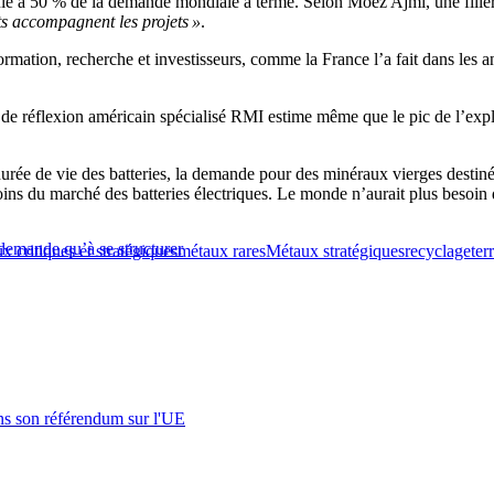
seule à 50 % de la demande mondiale à terme. Selon Moez Ajmi, une fili
ts accompagnent les projets »
.
mation, recherche et investisseurs, comme la France l’a fait dans les an
 de réflexion américain spécialisé RMI estime même que le pic de l’expl
durée de vie des batteries, la demande pour des minéraux vierges destiné
oins du marché des batteries électriques. Le monde n’aurait plus besoin 
 demande qu’à se structurer
x critiques et stratégiques
métaux rares
Métaux stratégiques
recyclage
ter
s son référendum sur l'UE