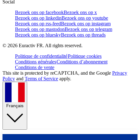
Social
Bezoek ons op facebook
Bezoek ons op x
Bezoek ons op linkedin
Bezoek ons op youtube
Bezoek ons op rss-feed
Bezoek ons op instagram
Bezoek ons op mastodon
Bezoek ons op telegram
Bezoek ons op bluesky
Bezoek ons op threads
©
2026
Euractiv FR. All rights reserved.
Politique de confidentialité
Politique cookies
Conditions générales
Conditions d’abonnement
Conditions de vente
This site is protected by reCAPTCHA, and the Google
Privacy
Policy
and
Terms of Service
apply.
Français