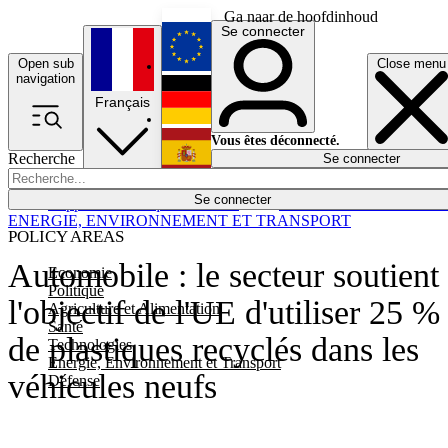
Ga naar de hoofdinhoud
Se connecter
Open sub
Close menu
English
navigation
Français
Deutsch
Vous êtes déconnecté.
Recherche
Se connecter
Español
Lumières éteintes
Se connecter
Rapporteur
Politique
Économie
Newsletters
Evénements
Em
ENERGIE, ENVIRONNEMENT ET TRANSPORT
POLICY AREAS
Automobile : le secteur soutient
Economie
Politique
l'objectif de l'UE d'utiliser 25 %
Agriculture et Alimentation
Santé
de plastiques recyclés dans les
Technologies
Energie, Environnement et Transport
véhicules neufs
Défense