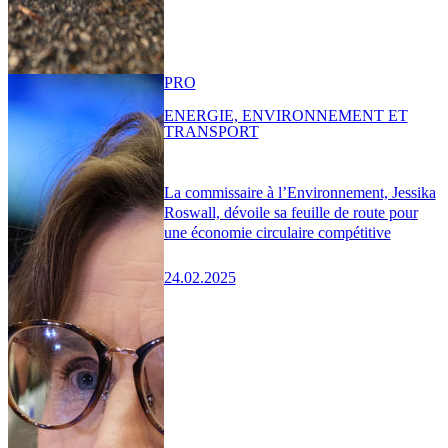
PRO
ENERGIE, ENVIRONNEMENT ET
TRANSPORT
La commissaire à l’Environnement, Jessika
Roswall, dévoile sa feuille de route pour
une économie circulaire compétitive
24.02.2025