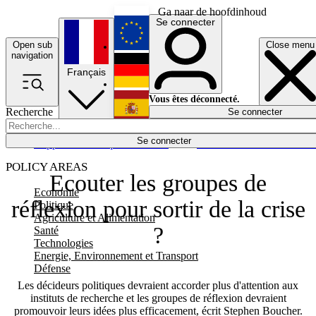
Ga naar de hoofdinhoud
Se connecter
Open sub
Close menu
English
navigation
Français
Deutsch
Vous êtes déconnecté.
Recherche
Se connecter
Español
Lumières éteintes
Se connecter
Rapporteur
Politique
Économie
Newsletters
Evénements
Em
POLICY AREAS
Ecouter les groupes de
Economie
réflexion pour sortir de la crise
Politique
Agriculture et Alimentation
?
Santé
Technologies
Energie, Environnement et Transport
Défense
Les décideurs politiques devraient accorder plus d'attention aux
instituts de recherche et les groupes de réflexion devraient
promouvoir leurs idées plus efficacement, écrit Stephen Boucher.