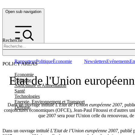
Open sub navigation
Recherche
Rapporteur
Politique
Économie
Newsletters
Evénements
Em
POLICY AREAS
Economie
Etat de l'Union européen
Politique
Agriculture et Alimentation
Santé
Technologies
Energie, Environnement et Transport
Dans un ouvrage intitulé
L'Etat de l'Union européenne 2007,
publié
Défense
conjonctures économiques (OFCE), Jean-Paul Fitoussi et d'autres unive
que 2007 sera pour l'Union celle du renouveau, de 
Dans un ouvrage intitulé
L’Etat de l’Union européenne 2007,
publié p