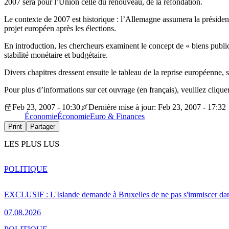
2007 sera pour l’Union celle du renouveau, de la refondation.
Le contexte de 2007 est historique : l’Allemagne assumera la présidenc
projet européen après les élections.
En introduction, les chercheurs examinent le concept de « biens publi
stabilité monétaire et budgétaire.
Divers chapitres dressent ensuite le tableau de la reprise européenne,
Pour plus d’informations sur cet ouvrage (en français), veuillez clique
Feb 23, 2007 - 10:30
Dernière mise à jour: Feb 23, 2007 - 17:32
Économie
Économie
Euro & Finances
Print
Partager
LES PLUS LUS
POLITIQUE
EXCLUSIF : L'Islande demande à Bruxelles de ne pas s'immiscer dan
07.08.2026