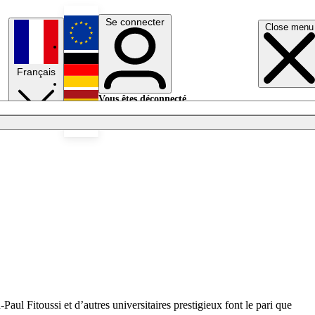
Se connecter
Close menu
English
Français
Deutsch
Vous êtes déconnecté.
Se connecter
Español
Lumières éteintes
ul Fitoussi et d’autres universitaires prestigieux font le pari que