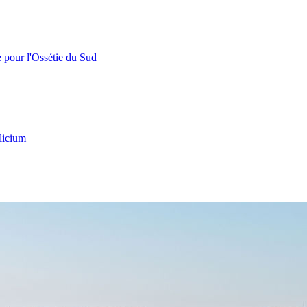
e pour l'Ossétie du Sud
licium