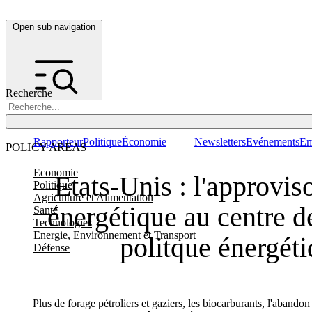
Open sub navigation
Recherche
Rapporteur
Politique
Économie
Newsletters
Evénements
Em
POLICY AREAS
Economie
Etats-Unis : l'approvi
Politique
Agriculture et Alimentation
énergétique au centre de
Santé
Technologies
Energie, Environnement et Transport
politque énergét
Défense
Plus de forage pétroliers et gaziers, les biocarburants, l'abando