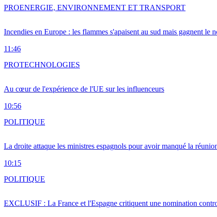
PRO
ENERGIE, ENVIRONNEMENT ET TRANSPORT
Incendies en Europe : les flammes s'apaisent au sud mais gagnent le n
11:46
PRO
TECHNOLOGIES
Au cœur de l'expérience de l'UE sur les influenceurs
10:56
POLITIQUE
La droite attaque les ministres espagnols pour avoir manqué la réunio
10:15
POLITIQUE
EXCLUSIF : La France et l'Espagne critiquent une nomination cont