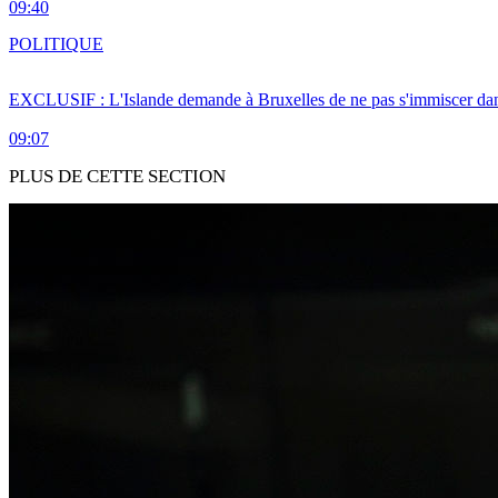
09:40
POLITIQUE
EXCLUSIF : L'Islande demande à Bruxelles de ne pas s'immiscer dan
09:07
PLUS DE CETTE SECTION