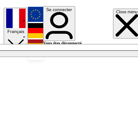
Se connecter
Close menu
English
Français
Deutsch
Vous êtes déconnecté.
Se connecter
Español
Lumières éteintes