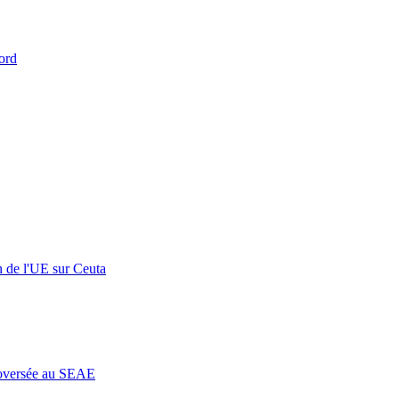
ord
n de l'UE sur Ceuta
roversée au SEAE