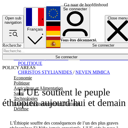
Ga naar de hoofdinhoud
Se connecter
Open sub
Close menu
English
navigation
Français
Deutsch
Vous êtes déconnecté.
Recherche
Se connecter
Español
Lumières éteintes
Se connecter
Rapporteur
Politique
Économie
Newsletters
Evénements
Em
POLITIQUE
POLICY AREAS
CHRISTOS STYLIANIDES
/
NEVEN MIMICA
Economie
Politique
Agriculture et Alimentation
L’UE soutient le peuple
Santé
Technologies
éthiopien aujourd’hui et demain
Energie, Environnement et Transport
Défense
L’Éthiopie souffre des conséquences de l’un des plus graves