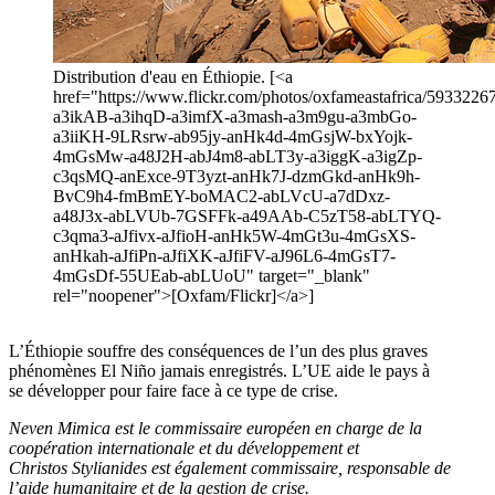
Distribution d'eau en Éthiopie. [<a
href="https://www.flickr.com/photos/oxfameastafrica/593322673
a3ikAB-a3ihqD-a3imfX-a3mash-a3m9gu-a3mbGo-
a3iiKH-9LRsrw-ab95jy-anHk4d-4mGsjW-bxYojk-
4mGsMw-a48J2H-abJ4m8-abLT3y-a3iggK-a3igZp-
c3qsMQ-anExce-9T3yzt-anHk7J-dzmGkd-anHk9h-
BvC9h4-fmBmEY-boMAC2-abLVcU-a7dDxz-
a48J3x-abLVUb-7GSFFk-a49AAb-C5zT58-abLTYQ-
c3qma3-aJfivx-aJfioH-anHk5W-4mGt3u-4mGsXS-
anHkah-aJfiPn-aJfiXK-aJfiFV-aJ96L6-4mGsT7-
4mGsDf-55UEab-abLUoU" target="_blank"
rel="noopener">[Oxfam/Flickr]</a>]
L’Éthiopie souffre des conséquences de l’un des plus graves
phénomènes El Niño jamais enregistrés. L’UE aide le pays à
se développer pour faire face à ce type de crise.
Neven Mimica est le commissaire européen en charge de la
coopération internationale et du développement et
Christos Stylianides est également commissaire, responsable de
l’aide humanitaire et de la gestion de crise.