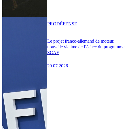
PRO
DÉFENSE
Le projet franco-allemand de moteur,
nouvelle victime de l’échec du programme
SCAF
29.07.2026