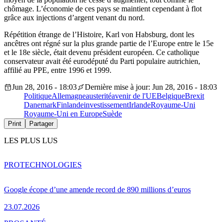
chômage. L’économie de ces pays se maintient cependant à flot
grâce aux injections d’argent venant du nord.
Répétition étrange de l’Histoire, Karl von Habsburg, dont les
ancêtres ont régné sur la plus grande partie de l’Europe entre le 15e
et le 18e siècle, était devenu président européen. Ce catholique
conservateur avait été eurodéputé du Parti populaire autrichien,
affilié au PPE, entre 1996 et 1999.
Jun 28, 2016 - 18:03
Dernière mise à jour: Jun 28, 2016 - 18:03
Politique
Allemagne
austerité
avenir de l'UE
Belgique
Brexit
Danemark
Finlande
investissement
Irlande
Royaume-Uni
Royaume-Uni en Europe
Suède
Print
Partager
LES PLUS LUS
PRO
TECHNOLOGIES
Google écope d’une amende record de 890 millions d’euros
23.07.2026