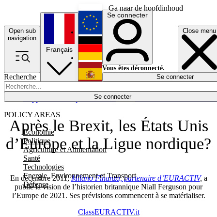
Ga naar de hoofdinhoud
Se connecter
Open sub
Close menu
English
navigation
Français
Deutsch
Vous êtes déconnecté.
Recherche
Se connecter
Español
Lumières éteintes
Se connecter
Rapporteur
Politique
Économie
Newsletters
Evénements
Em
POLICY AREAS
Après le Brexit, les États Unis
Economie
d’Europe et la Ligue nordique?
Politique
Agriculture et Alimentation
Santé
Technologies
Energie, Environnement et Transport
En décembre 2011,
Milano Finanza, partenaire d’EURACTIV
,
a
Défense
publié la vision de l’historien britannique Niall Ferguson pour
l’Europe de 2021. Ses prévisions commencent à se matérialiser.
ClassEURACTIV.it