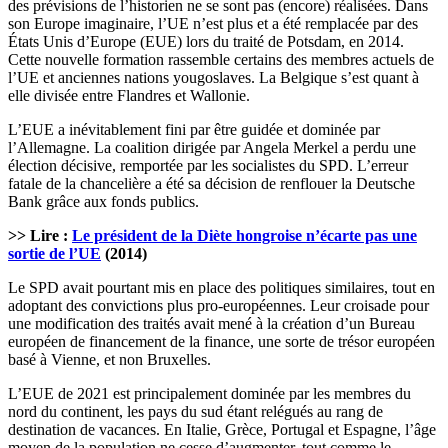
des prévisions de l’historien ne se sont pas (encore) réalisées. Dans
son Europe imaginaire, l’UE n’est plus et a été remplacée par des
États Unis d’Europe (EUE) lors du traité de Potsdam, en 2014.
Cette nouvelle formation rassemble certains des membres actuels de
l’UE et anciennes nations yougoslaves. La Belgique s’est quant à
elle divisée entre Flandres et Wallonie.
L’EUE a inévitablement fini par être guidée et dominée par
l’Allemagne. La coalition dirigée par Angela Merkel a perdu une
élection décisive, remportée par les socialistes du SPD. L’erreur
fatale de la chancelière a été sa décision de renflouer la Deutsche
Bank grâce aux fonds publics.
>> Lire :
Le président de la Diète hongroise n’écarte pas une
sortie de l’UE
(2014)
Le SPD avait pourtant mis en place des politiques similaires, tout en
adoptant des convictions plus pro-européennes. Leur croisade pour
une modification des traités avait mené à la création d’un Bureau
européen de financement de la finance, une sorte de trésor européen
basé à Vienne, et non Bruxelles.
L’EUE de 2021 est principalement dominée par les membres du
nord du continent, les pays du sud étant relégués au rang de
destination de vacances. En Italie, Grèce, Portugal et Espagne, l’âge
moyen de la population ne cesse d’augmenter, tout comme le