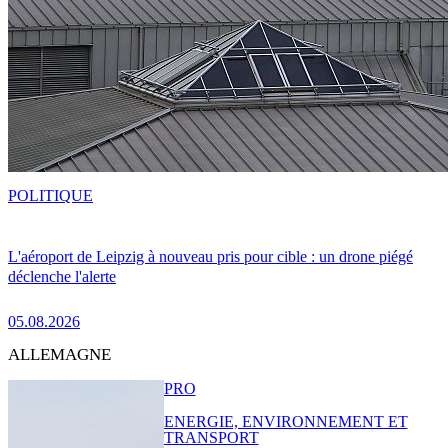
POLITIQUE
L'aéroport de Leipzig à nouveau pris pour cible : un drone piégé
déclenche l'alerte
05.08.2026
ALLEMAGNE
PRO
ENERGIE, ENVIRONNEMENT ET
TRANSPORT