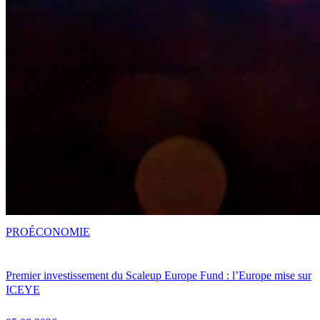
PRO
ÉCONOMIE
Premier investissement du Scaleup Europe Fund : l’Europe mise sur
ICEYE