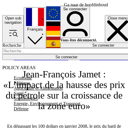
Ga naar de hoofdinhoud
Se connecter
Open sub
Close menu
English
navigation
Français
Deutsch
Vous êtes déconnecté.
Recherche
Se connecter
Español
Lumières éteintes
Se connecter
Rapporteur
Politique
Économie
Newsletters
Evénements
Em
POLICY AREAS
Jean-François Jamet :
Economie
«L’impact de la hausse des prix
Politique
Agriculture et Alimentation
du pétrole sur la croissance de
Santé
Technologies
la zone euro»
Energie, Environnement et Transport
Défense
En dépassant les 100 dollars en janvier 2008, le prix du baril de