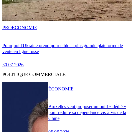
PRO
ÉCONOMIE
Pourquoi l'Ukraine prend pour cible la plus grande plateforme de
vente en ligne russe
30.07.2026
POLITIQUE COMMERCIALE
ÉCONOMIE
Bruxelles veut proposer un outil « dédié »
pour réduire sa dépendance vis-à-vis de la
Chine
05.06.2026