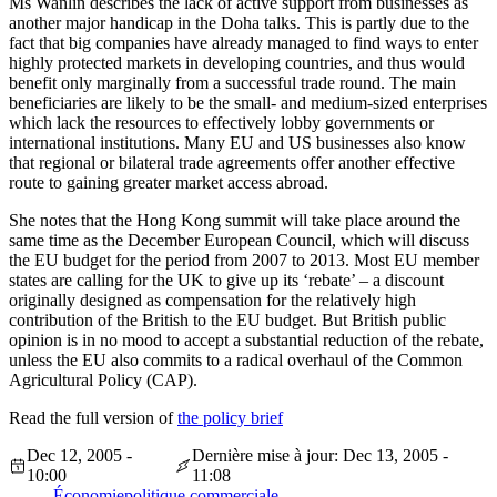
Ms Wanlin describes the lack of active support from businesses as
another major handicap in the Doha talks. This is partly due to the
fact that big companies have already managed to find ways to enter
highly protected markets in developing countries, and thus would
benefit only marginally from a successful trade round. The main
beneficiaries are likely to be the small- and medium-sized enterprises
which lack the resources to effectively lobby governments or
international institutions. Many EU and US businesses also know
that regional or bilateral trade agreements offer another effective
route to gaining greater market access abroad.
She notes that the Hong Kong summit will take place around the
same time as the December European Council, which will discuss
the EU budget for the period from 2007 to 2013. Most EU member
states are calling for the UK to give up its ‘rebate’ – a discount
originally designed as compensation for the relatively high
contribution of the British to the EU budget. But British public
opinion is in no mood to accept a substantial reduction of the rebate,
unless the EU also commits to a radical overhaul of the Common
Agricultural Policy (CAP).
Read the full version of
the policy brief
Dec 12, 2005 -
Dernière mise à jour: Dec 13, 2005 -
10:00
11:08
Économie
politique commerciale