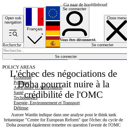
Ga naar de hoofdinhoud
Se connecter
Open sub
Close menu
English
navigation
Français
Deutsch
Vous êtes déconnecté.
Recherche
Se connecter
Español
Lumières éteintes
Se connecter
Rapporteur
Politique
Économie
Newsletters
Evénements
Em
POLICY AREAS
L'échec des négociations de
Economie
Doha pourrait nuire à la
Politique
Agriculture et Alimentation
crédibilité de l'OMC
Santé
Technologies
Energie, Environnement et Transport
Défense
Aurore Wanlin indique dans une analyse pour le think tank
britannique "Centre for European Reform" que l'échec du cycle de
Doha pourrait également remettre en question l'avenir de l'OMC