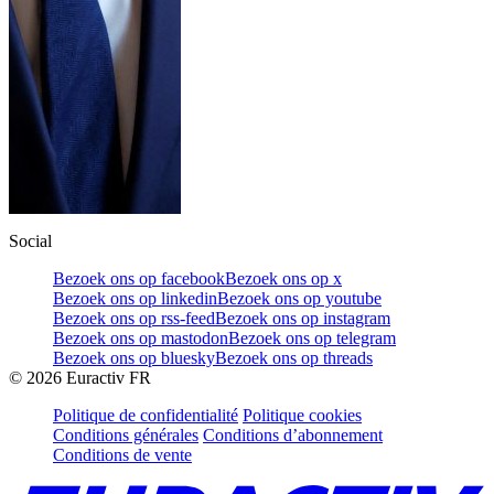
Social
Bezoek ons op facebook
Bezoek ons op x
Bezoek ons op linkedin
Bezoek ons op youtube
Bezoek ons op rss-feed
Bezoek ons op instagram
Bezoek ons op mastodon
Bezoek ons op telegram
Bezoek ons op bluesky
Bezoek ons op threads
©
2026
Euractiv FR
Politique de confidentialité
Politique cookies
Conditions générales
Conditions d’abonnement
Conditions de vente