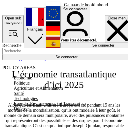
Ga naar de hoofdinhoud
Se connecter
Open sub
Close menu
English
navigation
Français
Deutsch
Vous êtes déconnecté.
Recherche
Se connecter
Español
Lumières éteintes
Se connecter
Rapporteur
Politique
Économie
Newsletters
Evénements
Em
POLICY AREAS
L’économie transatlantique
Economie
d’ici 2025
Politique
Agriculture et Alimentation
Santé
Technologies
Energie, Environnement et Transport
Alors que les Etats-Unis et l’Europe ont été pendant 15 ans les
Défense
moteurs de la mondialisation, qu’ils ont modelée à leur goût, le
monde de demain sera multipolaire, avec des puissances montantes
qui représenteront des possibilités et des risques pour l’économie
transatlantique. C’est ce qu’a indiqué Joseph Quinlan, responsable