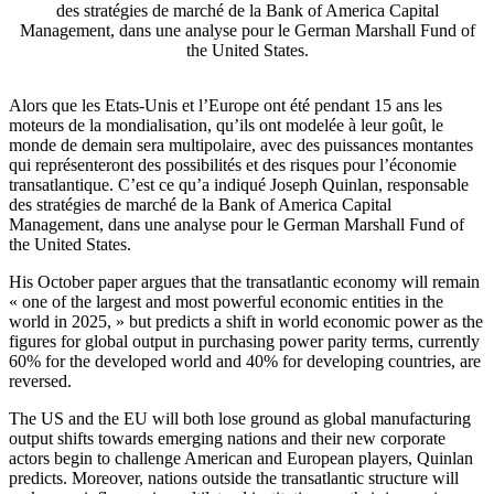
des stratégies de marché de la Bank of America Capital
Management, dans une analyse pour le German Marshall Fund of
the United States.
Alors que les Etats-Unis et l’Europe ont été pendant 15 ans les
moteurs de la mondialisation, qu’ils ont modelée à leur goût, le
monde de demain sera multipolaire, avec des puissances montantes
qui représenteront des possibilités et des risques pour l’économie
transatlantique. C’est ce qu’a indiqué Joseph Quinlan, responsable
des stratégies de marché de la Bank of America Capital
Management, dans une analyse pour le German Marshall Fund of
the United States.
His October paper argues that the transatlantic economy will remain
« one of the largest and most powerful economic entities in the
world in 2025, » but predicts a shift in world economic power as the
figures for global output in purchasing power parity terms, currently
60% for the developed world and 40% for developing countries, are
reversed.
The US and the EU will both lose ground as global manufacturing
output shifts towards emerging nations and their new corporate
actors begin to challenge American and European players, Quinlan
predicts. Moreover, nations outside the transatlantic structure will