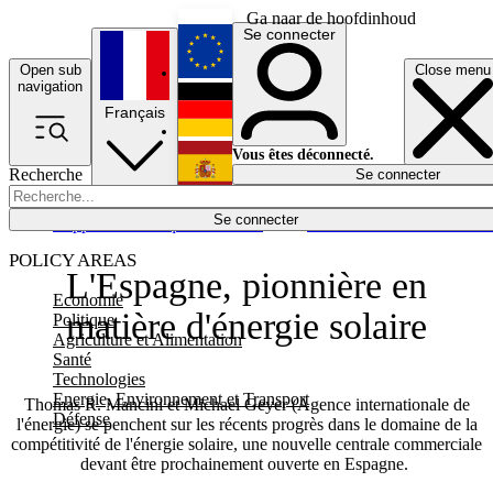
Ga naar de hoofdinhoud
Se connecter
Open sub
Close menu
English
navigation
Français
Deutsch
Vous êtes déconnecté.
Recherche
Se connecter
Español
Lumières éteintes
Se connecter
Rapporteur
Politique
Économie
Newsletters
Evénements
Em
POLICY AREAS
L'Espagne, pionnière en
Economie
matière d'énergie solaire
Politique
Agriculture et Alimentation
Santé
Technologies
Energie, Environnement et Transport
Thomas R. Mancini et Michael Geyer (Agence internationale de
Défense
l'énergie) se penchent sur les récents progrès dans le domaine de la
compétitivité de l'énergie solaire, une nouvelle centrale commerciale
devant être prochainement ouverte en Espagne.