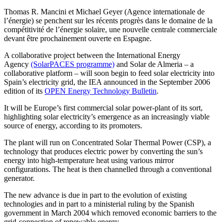
Thomas R. Mancini et Michael Geyer (Agence internationale de
l’énergie) se penchent sur les récents progrès dans le domaine de la
compétitivité de l’énergie solaire, une nouvelle centrale commerciale
devant être prochainement ouverte en Espagne.
A collaborative project between the International Energy
Agency
(SolarPACES programme)
and Solar de Almeria – a
collaborative platform – will soon begin to feed solar electricity into
Spain’s electricity grid, the IEA announced in the September 2006
edition of its
OPEN Energy Technology Bulletin
.
It will be Europe’s first commercial solar power-plant of its sort,
highlighting solar electricity’s emergence as an increasingly viable
source of energy, according to its promoters.
The plant will run on Concentrated Solar Thermal Power (CSP), a
technology that produces electric power by converting the sun’s
energy into high-temperature heat using various mirror
configurations. The heat is then channelled through a conventional
generator.
The new advance is due in part to the evolution of existing
technologies and in part to a ministerial ruling by the Spanish
government in March 2004 which removed economic barriers to the
grid-connection of renewable energy.