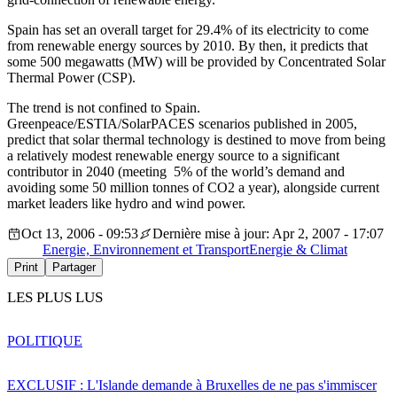
Spain has set an overall target for 29.4% of its electricity to come
from renewable energy sources by 2010. By then, it predicts that
some 500 megawatts (MW) will be provided by Concentrated Solar
Thermal Power (CSP).
The trend is not confined to Spain.
Greenpeace/ESTIA/SolarPACES scenarios published in 2005,
predict that solar thermal technology is destined to move from being
a relatively modest renewable energy source to a significant
contributor in 2040 (meeting 5% of the world’s demand and
avoiding some 50 million tonnes of CO2 a year), alongside current
market leaders like hydro and wind power.
Oct 13, 2006 - 09:53
Dernière mise à jour: Apr 2, 2007 - 17:07
Energie, Environnement et Transport
Energie & Climat
Print
Partager
LES PLUS LUS
POLITIQUE
EXCLUSIF : L'Islande demande à Bruxelles de ne pas s'immiscer