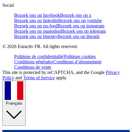
Social
Bezoek ons op facebook
Bezoek ons op x
Bezoek ons op linkedin
Bezoek ons op youtube
Bezoek ons op rss-feed
Bezoek ons op instagram
Bezoek ons op mastodon
Bezoek ons op telegram
Bezoek ons op bluesky
Bezoek ons op threads
©
2026
Euractiv FR. All rights reserved.
Politique de confidentialité
Politique cookies
Conditions générales
Conditions d’abonnement
Conditions de vente
This site is protected by reCAPTCHA, and the Google
Privacy
Policy
and
Terms of Service
apply.
Français