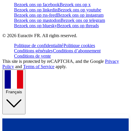
Bezoek ons op facebook
Bezoek ons op x
Bezoek ons op linkedin
Bezoek ons op youtube
Bezoek ons op rss-feed
Bezoek ons op instagram
Bezoek ons op mastodon
Bezoek ons op telegram
Bezoek ons op bluesky
Bezoek ons op threads
©
2026
Euractiv FR. All rights reserved.
Politique de confidentialité
Politique cookies
Conditions générales
Conditions d’abonnement
Conditions de vente
This site is protected by reCAPTCHA, and the Google
Privacy
Policy
and
Terms of Service
apply.
Français