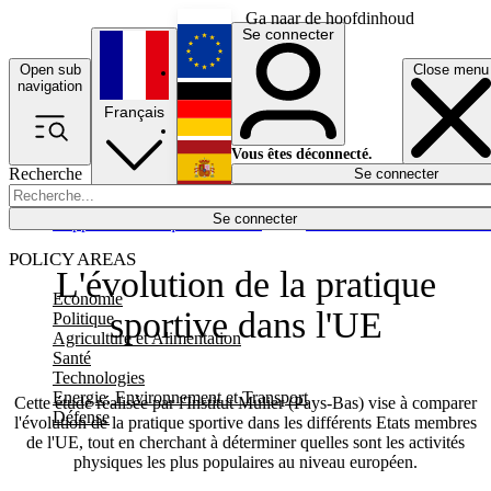
Ga naar de hoofdinhoud
Se connecter
Open sub
Close menu
English
navigation
Français
Deutsch
Vous êtes déconnecté.
Recherche
Se connecter
Español
Lumières éteintes
Se connecter
Rapporteur
Politique
Économie
Newsletters
Evénements
Em
POLICY AREAS
L'évolution de la pratique
Economie
sportive dans l'UE
Politique
Agriculture et Alimentation
Santé
Technologies
Energie, Environnement et Transport
Cette étude réalisée par l'Institut Mulier (Pays-Bas) vise à comparer
Défense
l'évolution de la pratique sportive dans les différents Etats membres
de l'UE, tout en cherchant à déterminer quelles sont les activités
physiques les plus populaires au niveau européen.