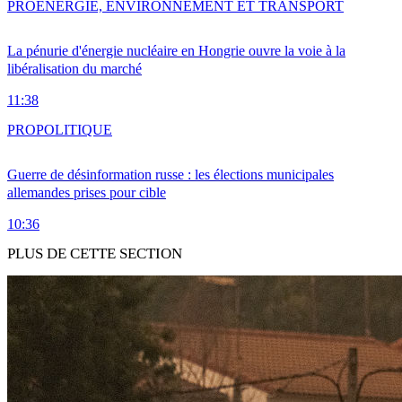
PRO
ENERGIE, ENVIRONNEMENT ET TRANSPORT
La pénurie d'énergie nucléaire en Hongrie ouvre la voie à la
libéralisation du marché
11:38
PRO
POLITIQUE
Guerre de désinformation russe : les élections municipales
allemandes prises pour cible
10:36
PLUS DE CETTE SECTION