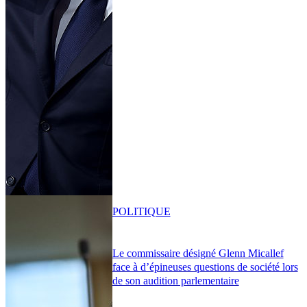
POLITIQUE
Le commissaire désigné Glenn Micallef
face à d’épineuses questions de société lors
de son audition parlementaire