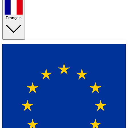
Français