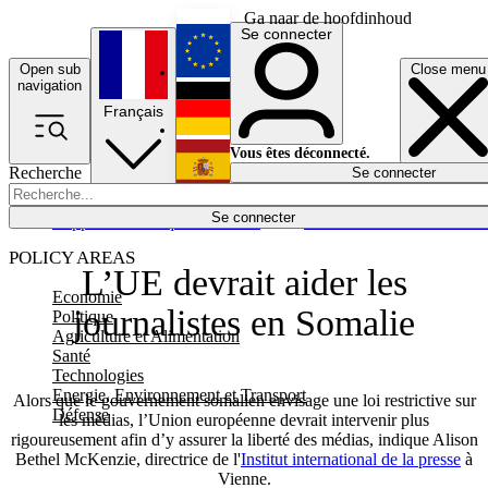
Ga naar de hoofdinhoud
Se connecter
Open sub
Close menu
English
navigation
Français
Deutsch
Vous êtes déconnecté.
Recherche
Se connecter
Español
Lumières éteintes
Se connecter
Rapporteur
Politique
Économie
Newsletters
Evénements
Em
POLICY AREAS
L’UE devrait aider les
Economie
journalistes en Somalie
Politique
Agriculture et Alimentation
Santé
Technologies
Energie, Environnement et Transport
Alors que le gouvernement somalien envisage une loi restrictive sur
Défense
les médias, l’Union européenne devrait intervenir plus
rigoureusement afin d’y assurer la liberté des médias, indique Alison
Bethel McKenzie, directrice de l'
Institut international de la presse
à
Vienne.