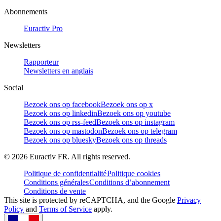
Abonnements
Euractiv Pro
Newsletters
Rapporteur
Newsletters en anglais
Social
Bezoek ons op facebook
Bezoek ons op x
Bezoek ons op linkedin
Bezoek ons op youtube
Bezoek ons op rss-feed
Bezoek ons op instagram
Bezoek ons op mastodon
Bezoek ons op telegram
Bezoek ons op bluesky
Bezoek ons op threads
©
2026
Euractiv FR. All rights reserved.
Politique de confidentialité
Politique cookies
Conditions générales
Conditions d’abonnement
Conditions de vente
This site is protected by reCAPTCHA, and the Google
Privacy
Policy
and
Terms of Service
apply.