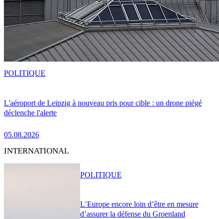
POLITIQUE
L'aéroport de Leipzig à nouveau pris pour cible : un drone piégé
déclenche l'alerte
05.08.2026
INTERNATIONAL
POLITIQUE
L’Europe encore loin d’être en mesure
d’assurer la défense du Groenland