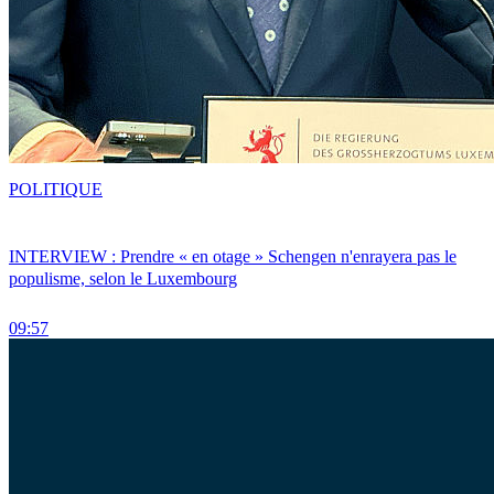
POLITIQUE
INTERVIEW : Prendre « en otage » Schengen n'enrayera pas le
populisme, selon le Luxembourg
09:57