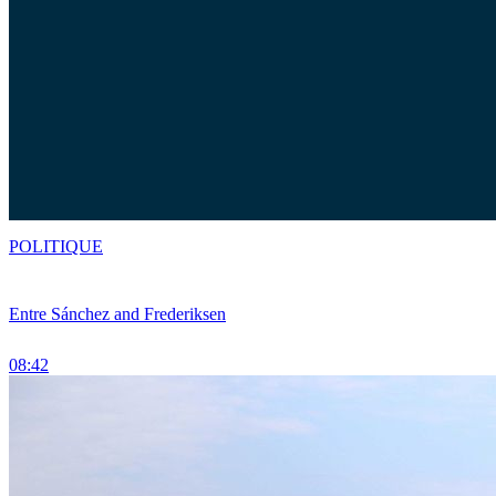
POLITIQUE
Entre Sánchez and Frederiksen
08:42