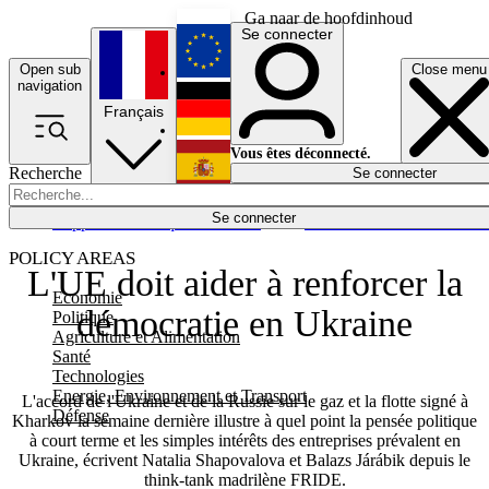
Ga naar de hoofdinhoud
Se connecter
Open sub
Close menu
English
navigation
Français
Deutsch
Vous êtes déconnecté.
Recherche
Se connecter
Español
Lumières éteintes
Se connecter
Rapporteur
Politique
Économie
Newsletters
Evénements
Em
POLICY AREAS
L'UE doit aider à renforcer la
Economie
démocratie en Ukraine
Politique
Agriculture et Alimentation
Santé
Technologies
Energie, Environnement et Transport
L'accord de l'Ukraine et de la Russie sur le gaz et la flotte signé à
Défense
Kharkov la semaine dernière illustre à quel point la pensée politique
à court terme et les simples intérêts des entreprises prévalent en
Ukraine, écrivent Natalia Shapovalova et Balazs Járábik depuis le
think-tank madrilène FRIDE.