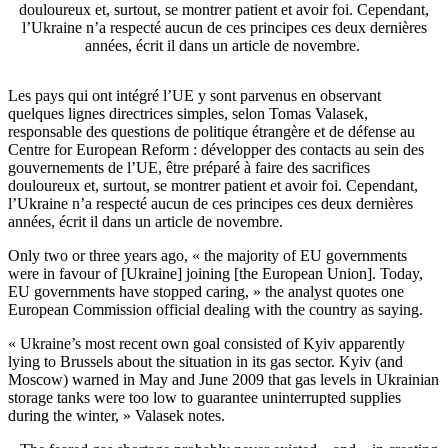
douloureux et, surtout, se montrer patient et avoir foi. Cependant,
l’Ukraine n’a respecté aucun de ces principes ces deux dernières
années, écrit il dans un article de novembre.
Les pays qui ont intégré l’UE y sont parvenus en observant
quelques lignes directrices simples, selon Tomas Valasek,
responsable des questions de politique étrangère et de défense au
Centre for European Reform : développer des contacts au sein des
gouvernements de l’UE, être préparé à faire des sacrifices
douloureux et, surtout, se montrer patient et avoir foi. Cependant,
l’Ukraine n’a respecté aucun de ces principes ces deux dernières
années, écrit il dans un article de novembre.
Only two or three years ago, « the majority of EU governments
were in favour of [Ukraine] joining [the European Union]. Today,
EU governments have stopped caring, » the analyst quotes one
European Commission official dealing with the country as saying.
« Ukraine’s most recent own goal consisted of Kyiv apparently
lying to Brussels about the situation in its gas sector. Kyiv (and
Moscow) warned in May and June 2009 that gas levels in Ukrainian
storage tanks were too low to guarantee uninterrupted supplies
during the winter, » Valasek notes.