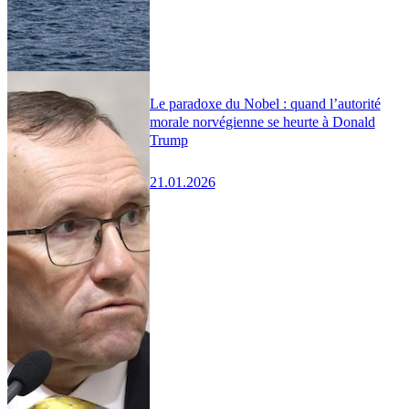
Le paradoxe du Nobel : quand l’autorité
morale norvégienne se heurte à Donald
Trump
21.01.2026