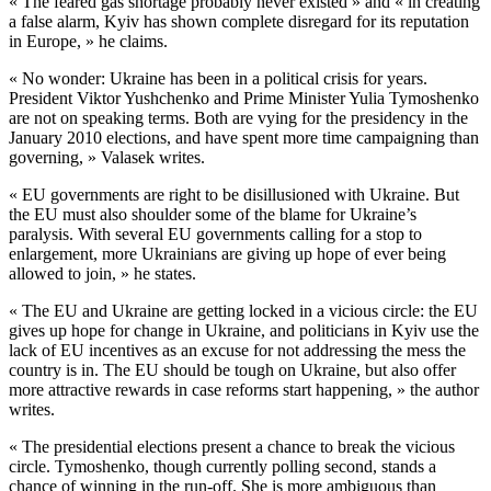
« The feared gas shortage probably never existed » and « in creating
a false alarm, Kyiv has shown complete disregard for its reputation
in Europe, » he claims.
« No wonder: Ukraine has been in a political crisis for years.
President Viktor Yushchenko and Prime Minister Yulia Tymoshenko
are not on speaking terms. Both are vying for the presidency in the
January 2010 elections, and have spent more time campaigning than
governing, » Valasek writes.
« EU governments are right to be disillusioned with Ukraine. But
the EU must also shoulder some of the blame for Ukraine’s
paralysis. With several EU governments calling for a stop to
enlargement, more Ukrainians are giving up hope of ever being
allowed to join, » he states.
« The EU and Ukraine are getting locked in a vicious circle: the EU
gives up hope for change in Ukraine, and politicians in Kyiv use the
lack of EU incentives as an excuse for not addressing the mess the
country is in. The EU should be tough on Ukraine, but also offer
more attractive rewards in case reforms start happening, » the author
writes.
« The presidential elections present a chance to break the vicious
circle. Tymoshenko, though currently polling second, stands a
chance of winning in the run-off. She is more ambiguous than