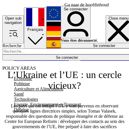
Ga naar de hoofdinhoud
Se connecter
Open sub
Close menu
English
navigation
Français
Deutsch
Vous êtes déconnecté.
Recherche
Se connecter
Español
Lumières éteintes
Se connecter
Rapporteur
Politique
Économie
Newsletters
Evénements
Em
POLICY AREAS
L’Ukraine et l’UE : un cercle
Economie
vicieux?
Politique
Agriculture et Alimentation
Santé
Technologies
Energie, Environnement et Transport
Les pays qui ont intégré l’UE y sont parvenus en observant
Défense
quelques lignes directrices simples, selon Tomas Valasek,
responsable des questions de politique étrangère et de défense au
Centre for European Reform : développer des contacts au sein des
gouvernements de l’UE, être préparé à faire des sacrifices