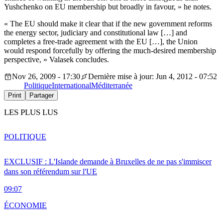
Yushchenko on EU membership but broadly in favour, » he notes.
« The EU should make it clear that if the new government reforms
the energy sector, judiciary and constitutional law […] and
completes a free-trade agreement with the EU […], the Union
would respond forcefully by offering the much-desired membership
perspective, » Valasek concludes.
Nov 26, 2009 - 17:30
Dernière mise à jour: Jun 4, 2012 - 07:52
Politique
International
Méditerranée
Print
Partager
LES PLUS LUS
POLITIQUE
EXCLUSIF : L'Islande demande à Bruxelles de ne pas s'immiscer
dans son référendum sur l'UE
09:07
ÉCONOMIE