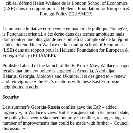
ciblée, défend Helen Wallace de la London School of Economics
(LSE) dans un rapport pour la Hellenic Foundation for European &
Foreign Policy (ELIAMEP).
La nouvelle initiative européenne en matière de politique étrangère,
le Partenariat oriental, a été écrite dans des termes ambitieux mais
doit montrer une plus grande sensibilité à la complexité de la région
ciblée, défend Helen Wallace de la London School of Economics
(LSE) dans un rapport pour la Hellenic Foundation for European &
Foreign Policy (ELIAMEP).
Published ahead of the launch of the EaP on 7 May, Wallace’s paper
recalls that the new policy is targeted at Armenia, Azerbaijan,
Belarus, Georgia, Moldova and Ukraine. It is designed to « renew
and reinvigorate » the EU’s relations with these East European
neighbours, it adds.
Security
Last summer’s Georgia-Russia conflict gave the EaP « added
urgency », in Wallace’s view. But she argues that in its present state,
the policy has been « sketched out only in outline, » suggesting a
number of improvements that could be made with further « Council
discussion ».