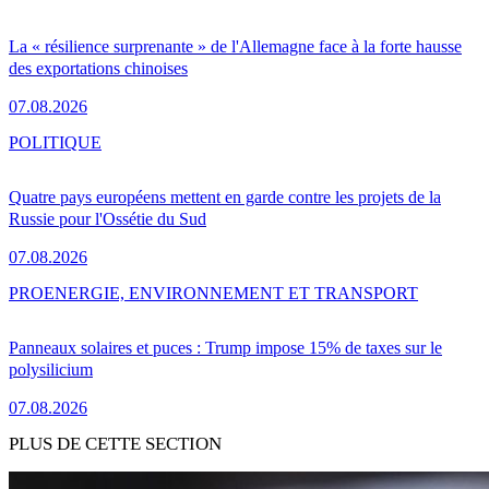
La « résilience surprenante » de l'Allemagne face à la forte hausse
des exportations chinoises
07.08.2026
POLITIQUE
Quatre pays européens mettent en garde contre les projets de la
Russie pour l'Ossétie du Sud
07.08.2026
PRO
ENERGIE, ENVIRONNEMENT ET TRANSPORT
Panneaux solaires et puces : Trump impose 15% de taxes sur le
polysilicium
07.08.2026
PLUS DE CETTE SECTION