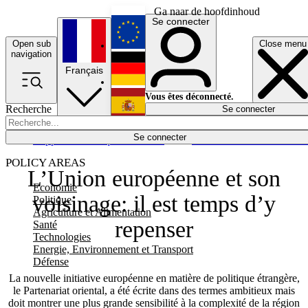
Ga naar de hoofdinhoud
Se connecter
Open sub
Close menu
English
navigation
Français
Deutsch
Vous êtes déconnecté.
Recherche
Se connecter
Español
Lumières éteintes
Se connecter
Rapporteur
Politique
Économie
Newsletters
Evénements
Em
POLICY AREAS
L’Union européenne et son
Economie
voisinage: il est temps d’y
Politique
Agriculture et Alimentation
repenser
Santé
Technologies
Energie, Environnement et Transport
Défense
La nouvelle initiative européenne en matière de politique étrangère,
le Partenariat oriental, a été écrite dans des termes ambitieux mais
doit montrer une plus grande sensibilité à la complexité de la région