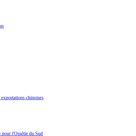
on
s exportations chinoises
e pour l'Ossétie du Sud