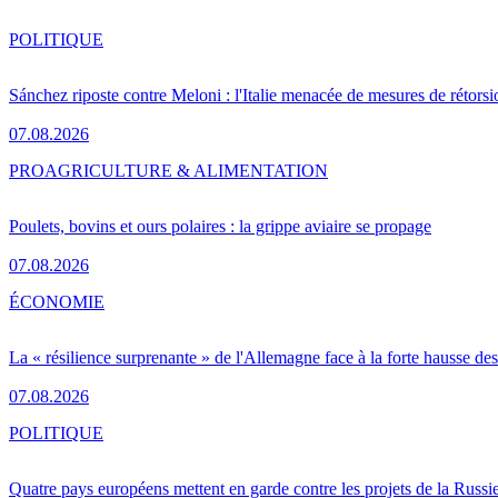
POLITIQUE
Sánchez riposte contre Meloni : l'Italie menacée de mesures de rétorsi
07.08.2026
PRO
AGRICULTURE & ALIMENTATION
Poulets, bovins et ours polaires : la grippe aviaire se propage
07.08.2026
ÉCONOMIE
La « résilience surprenante » de l'Allemagne face à la forte hausse de
07.08.2026
POLITIQUE
Quatre pays européens mettent en garde contre les projets de la Russi