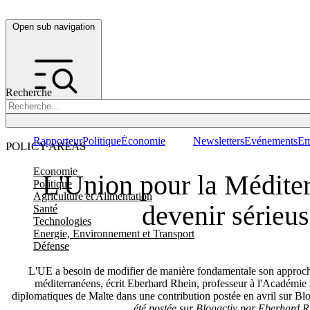
Open sub navigation
Recherche
Rapporteur
Politique
Économie
Newsletters
Evénements
Em
POLICY AREAS
Economie
L'Union pour la Méditer
Politique
Agriculture et Alimentation
devenir sérieu
Santé
Technologies
Energie, Environnement et Transport
Défense
L'UE a besoin de modifier de manière fondamentale son approche
méditerranéens, écrit Eberhard Rhein, professeur à l'Académie
diplomatiques de Malte dans une contribution postée en avril sur Bl
été postée sur Blogactiv par Eberhard R