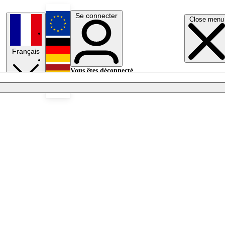
Se connecter
Close menu
English
Français
Deutsch
Vous êtes déconnecté.
Se connecter
Español
Lumières éteintes