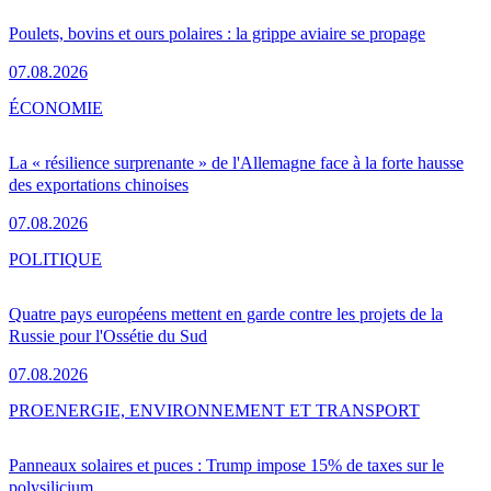
Poulets, bovins et ours polaires : la grippe aviaire se propage
07.08.2026
ÉCONOMIE
La « résilience surprenante » de l'Allemagne face à la forte hausse
des exportations chinoises
07.08.2026
POLITIQUE
Quatre pays européens mettent en garde contre les projets de la
Russie pour l'Ossétie du Sud
07.08.2026
PRO
ENERGIE, ENVIRONNEMENT ET TRANSPORT
Panneaux solaires et puces : Trump impose 15% de taxes sur le
polysilicium