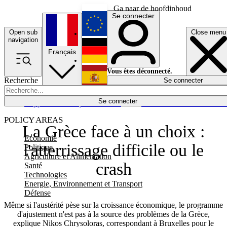
Ga naar de hoofdinhoud
Se connecter
Open sub
Close menu
English
navigation
Français
Deutsch
Vous êtes déconnecté.
Recherche
Se connecter
Español
Lumières éteintes
Se connecter
Rapporteur
Politique
Économie
Newsletters
Evénements
Em
POLICY AREAS
La Grèce face à un choix :
Economie
l'atterrissage difficile ou le
Politique
Agriculture et Alimentation
crash
Santé
Technologies
Energie, Environnement et Transport
Défense
Même si l'austérité pèse sur la croissance économique, le programme
d'ajustement n'est pas à la source des problèmes de la Grèce,
explique Nikos Chrysoloras, correspondant à Bruxelles pour le