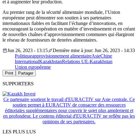
et à augmenter leur production.
Au premier rang de la sécurité alimentaire mondiale, l’Union
européenne peut démontrer son soutien à ses partenaires
internationaux fiables en facilitant l’échange d’innovations, en
encourageant la coopération en matière d’investissement et en créant
de nouvelles chaînes d’approvisionnement communes qui élargiront
le réseau de fournisseurs de denrées alimentaires.
Jun 26, 2023 - 13:15
Dernière mise à jour: Jun 26, 2023 - 14:33
Politique
approvisionnement alimentaire
Asie
Chine
International
Kazakhstan
Relations UE-Kazakhstan
Union européenne
Print
Partager
SUPPORTERS
Ce partenaire soutient le travail d'EURACTIV sur Asie centrale. Ce
soutien permet à EURACTIV de consacrer des ressources
éditoriales supplémentaires pour couvrir le sujet plus amplement et
en profondeur. Le contenu éditorial d'EURACTIV ne reflète pas les
opinions de ses partenaires.
LES PLUS LUS