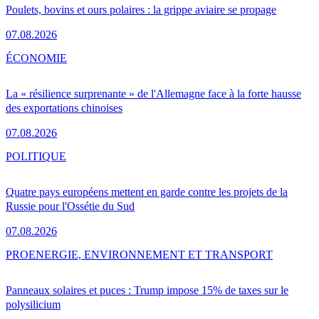
Poulets, bovins et ours polaires : la grippe aviaire se propage
07.08.2026
ÉCONOMIE
La « résilience surprenante » de l'Allemagne face à la forte hausse
des exportations chinoises
07.08.2026
POLITIQUE
Quatre pays européens mettent en garde contre les projets de la
Russie pour l'Ossétie du Sud
07.08.2026
PRO
ENERGIE, ENVIRONNEMENT ET TRANSPORT
Panneaux solaires et puces : Trump impose 15% de taxes sur le
polysilicium