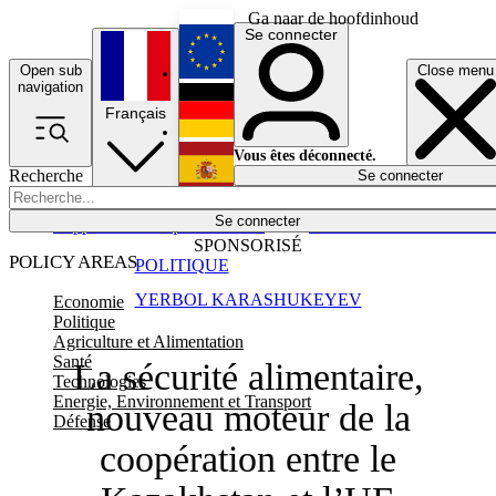
Ga naar de hoofdinhoud
Se connecter
Open sub
Close menu
English
navigation
Français
Deutsch
Vous êtes déconnecté.
Recherche
Se connecter
Español
Lumières éteintes
Se connecter
Rapporteur
Politique
Économie
Newsletters
Evénements
Em
SPONSORISÉ
POLICY AREAS
POLITIQUE
YERBOL KARASHUKEYEV
Economie
Politique
Agriculture et Alimentation
Santé
La sécurité alimentaire,
Technologies
Energie, Environnement et Transport
nouveau moteur de la
Défense
coopération entre le