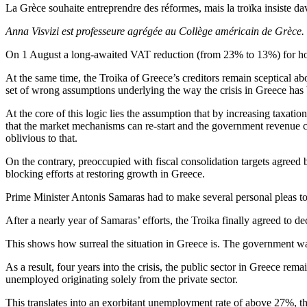
La Grèce souhaite entreprendre des réformes, mais la troïka insiste da
Anna Visvizi est professeure agrégée au Collège américain de Grèce.
On 1 August a long-awaited VAT reduction (from 23% to 13%) for hotels
At the same time, the Troika of Greece’s creditors remain sceptical ab
set of wrong assumptions underlying the way the crisis in Greece has
At the core of this logic lies the assumption that by increasing taxat
that the market mechanisms can re-start and the government revenue ca
oblivious to that.
On the contrary, preoccupied with fiscal consolidation targets agreed
blocking efforts at restoring growth in Greece.
Prime Minister Antonis Samaras had to make several personal pleas t
After a nearly year of Samaras’ efforts, the Troika finally agreed to de
This shows how surreal the situation in Greece is. The government wa
As a result, four years into the crisis, the public sector in Greece r
unemployed originating solely from the private sector.
This translates into an exorbitant unemployment rate of above 27%, th