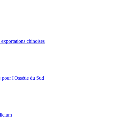
s exportations chinoises
e pour l'Ossétie du Sud
licium