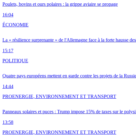
Poulets, bovins et ours polaires : la grippe aviaire se propage
16:04
ÉCONOMIE
La « résilience surprenante » de l'Allemagne face à la forte hausse de
15:17
POLITIQUE
Quatre pays européens mettent en garde contre les projets de la Russi
14:44
PRO
ENERGIE, ENVIRONNEMENT ET TRANSPORT
Panneaux solaires et puces : Trump impose 15% de taxes sur le polysi
13:58
PRO
ENERGIE, ENVIRONNEMENT ET TRANSPORT