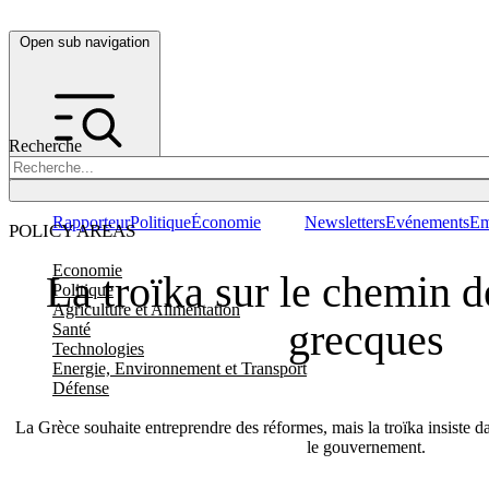
Open sub navigation
Recherche
Rapporteur
Politique
Économie
Newsletters
Evénements
Em
POLICY AREAS
Economie
La troïka sur le chemin 
Politique
Agriculture et Alimentation
grecques
Santé
Technologies
Energie, Environnement et Transport
Défense
La Grèce souhaite entreprendre des réformes, mais la troïka insiste da
le gouvernement.