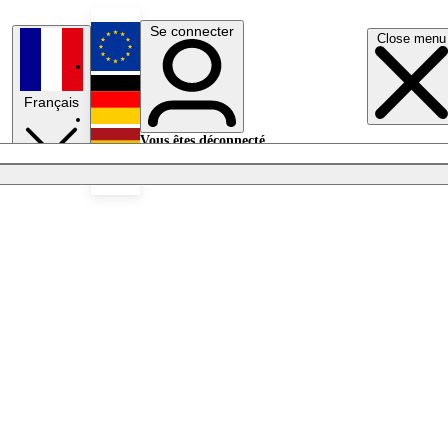
Se connecter
Close menu
English
Français
Deutsch
Vous êtes déconnecté.
Se connecter
Español
Lumières éteintes