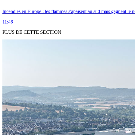
Incendies en Europe : les flammes s'apaisent au sud mais gagnent le n
11:46
PLUS DE CETTE SECTION