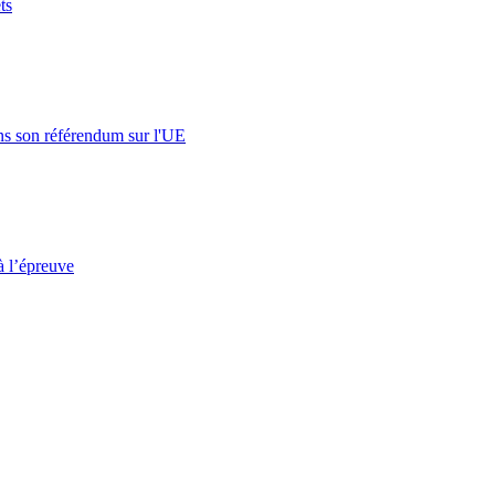
ts
s son référendum sur l'UE
à l’épreuve