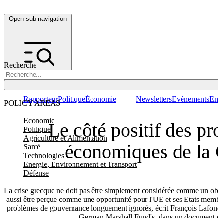
Open sub navigation
Recherche
Rapporteur
Politique
Économie
Newsletters
Evénements
Em
POLICY AREAS
Economie
Le côté positif des p
Politique
Agriculture et Alimentation
économiques de la
Santé
Technologies
Energie, Environnement et Transport
Défense
La crise grecque ne doit pas être simplement considérée comme un obst
aussi être perçue comme une opportunité pour l'UE et ses Etats membr
problèmes de gouvernance longuement ignorés, écrit François Lafond
German Marshall Fund's, dans un document d