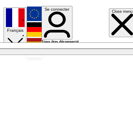
Se connecter
Close menu
English
Français
Deutsch
Vous êtes déconnecté.
Se connecter
Español
Lumières éteintes