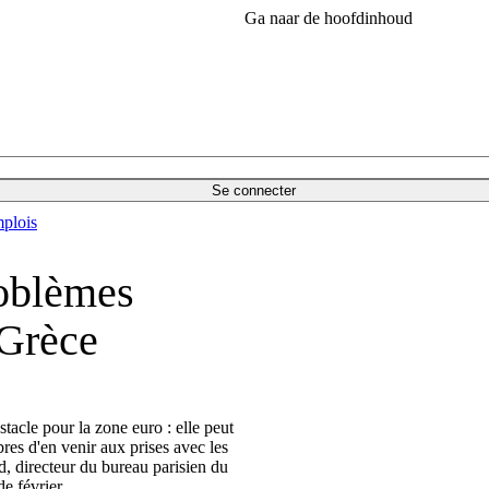
Ga naar de hoofdinhoud
Se connecter
plois
roblèmes
 Grèce
acle pour la zone euro : elle peut
es d'en venir aux prises avec les
, directeur du bureau parisien du
e février.