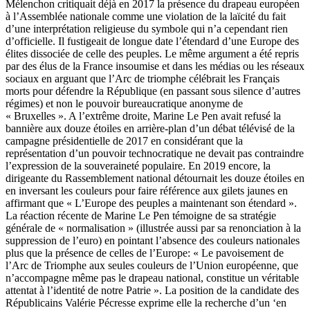
Mélenchon critiquait déjà en 2017 la présence du drapeau européen
à l’Assemblée nationale comme une violation de la laïcité du fait
d’une interprétation religieuse du symbole qui n’a cependant rien
d’officielle. Il fustigeait de longue date l’étendard d’une Europe des
élites dissociée de celle des peuples. Le même argument a été repris
par des élus de la France insoumise et dans les médias ou les réseaux
sociaux en arguant que l’Arc de triomphe célébrait les Français
morts pour défendre la République (en passant sous silence d’autres
régimes) et non le pouvoir bureaucratique anonyme de
« Bruxelles ». A l’extrême droite, Marine Le Pen avait refusé la
bannière aux douze étoiles en arrière-plan d’un débat télévisé de la
campagne présidentielle de 2017 en considérant que la
représentation d’un pouvoir technocratique ne devait pas contraindre
l’expression de la souveraineté populaire. En 2019 encore, la
dirigeante du Rassemblement national détournait les douze étoiles en
en inversant les couleurs pour faire référence aux gilets jaunes en
affirmant que « L’Europe des peuples a maintenant son étendard ».
La réaction récente de Marine Le Pen témoigne de sa stratégie
générale de « normalisation » (illustrée aussi par sa renonciation à la
suppression de l’euro) en pointant l’absence des couleurs nationales
plus que la présence de celles de l’Europe: « Le pavoisement de
l’Arc de Triomphe aux seules couleurs de l’Union européenne, que
n’accompagne même pas le drapeau national, constitue un véritable
attentat à l’identité de notre Patrie ». La position de la candidate des
Républicains Valérie Pécresse exprime elle la recherche d’un ‘en