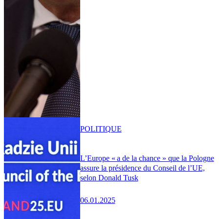
POLITIQUE
L’Europe « a de la chance » que la Pologne
assure la présidence du Conseil de l’UE,
selon Donald Tusk
06.01.2025