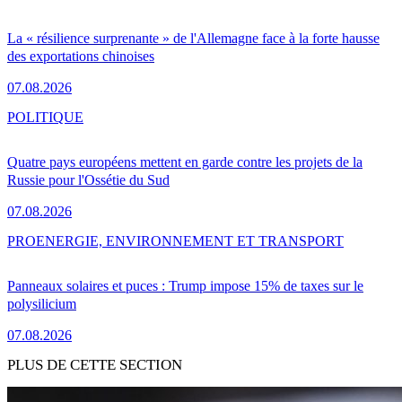
La « résilience surprenante » de l'Allemagne face à la forte hausse
des exportations chinoises
07.08.2026
POLITIQUE
Quatre pays européens mettent en garde contre les projets de la
Russie pour l'Ossétie du Sud
07.08.2026
PRO
ENERGIE, ENVIRONNEMENT ET TRANSPORT
Panneaux solaires et puces : Trump impose 15% de taxes sur le
polysilicium
07.08.2026
PLUS DE CETTE SECTION