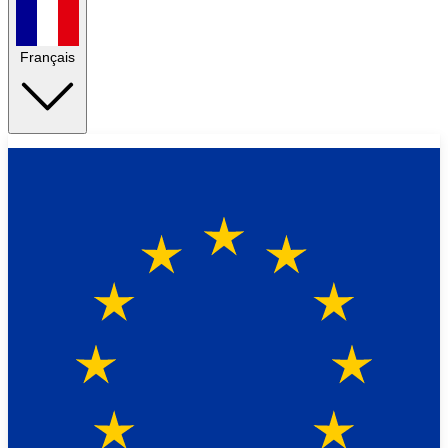
Français