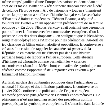
même temps’ gaullien d’une Europe des nations en demandant au
chef de l’Etat via Twitter de « rétablir notre drapeau tricolore à côté
de celui de l’Europe sous l’Arc de Triomphe » tout en s’insurgeant
contre la propension à « effacer l’identité française ». Le secrétaire
d’Etat aux Affaires européennes, Clément Beaune, a répliqué –
toujours sur Twitter – en lui opposant un précédent tiré de sa famille
politique : « En 2008, Nicolas Sarkozy avait organisé une cérémonie
pour rallumer la flamme avec les commissaires européens, d’où la
présence alors des deux drapeaux », en soulignant que le bleu-blanc-
rouge n’est déployé sous l’Arc que pour les cérémonies
.
Au-delà du
jeu classique de blâme entre majorité et oppositions, la controverse a
été aussi l’occasion de rappeler le caractère
sui generis
de la
République en marche qui ne s’inscrit pas dans une histoire
partisane longue de rapport à l’enjeu européen. Cette absence
d’héritage est dénoncée comme permettant les « caprices
macronistes » (Jean-Luc Mélenchon) en matière de symbolique ou
célébrée comme l’opportunité de « regarder vers l’avenir » par
Emmanuel Macron lui-même.
Au final, au-delà des continuités politiques dans l’articulation du
national à l’Europe et des inflexions partisanes, la controverse de
janvier 2022 confirme une politisation de l’enjeu européen,
renforcée par celle plus générale des identités et des mémoires. Ce
phénomène n’est pas inédit au regard des précédents conflits
provoqués par la symbolique européenne. Il s’enracine dans la durée