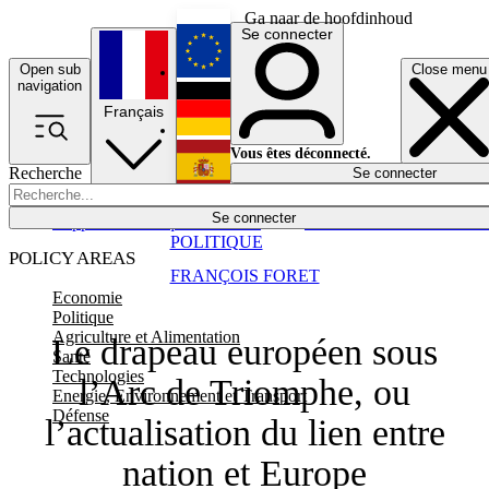
Ga naar de hoofdinhoud
Se connecter
Open sub
Close menu
English
navigation
Français
Deutsch
Vous êtes déconnecté.
Recherche
Se connecter
Español
Lumières éteintes
Se connecter
Rapporteur
Politique
Économie
Newsletters
Evénements
Em
POLITIQUE
POLICY AREAS
FRANÇOIS FORET
Economie
Politique
Agriculture et Alimentation
Le drapeau européen sous
Santé
Technologies
l’Arc de Triomphe, ou
Energie, Environnement et Transport
Défense
l’actualisation du lien entre
nation et Europe