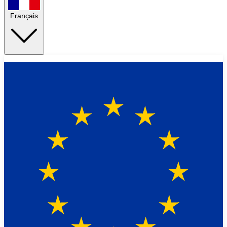
Français