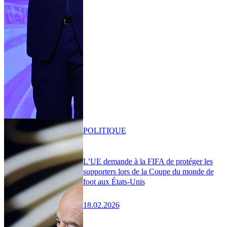
POLITIQUE
L’UE demande à la FIFA de protéger les
supporters lors de la Coupe du monde de
foot aux États-Unis
18.02.2026