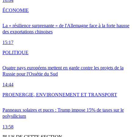
16:04
ÉCONOMIE
La « résilience surprenante » de l'Allemagne face à la forte hausse
des exportations chinoises
15:17
POLITIQUE
Quatre pays européens mettent en garde contre les projets de la
Russie pour l'Ossétie du Sud
14:44
PRO
ENERGIE, ENVIRONNEMENT ET TRANSPORT
Panneaux solaires et puces : Trump impose 15% de taxes sur le
polysilicium
13:58
PLUS DE CETTE SECTION