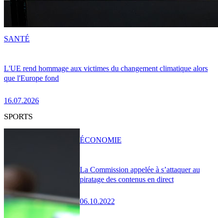
SANTÉ
L'UE rend hommage aux victimes du changement climatique alors
que l'Europe fond
16.07.2026
SPORTS
ÉCONOMIE
La Commission appelée à s’attaquer au
piratage des contenus en direct
06.10.2022