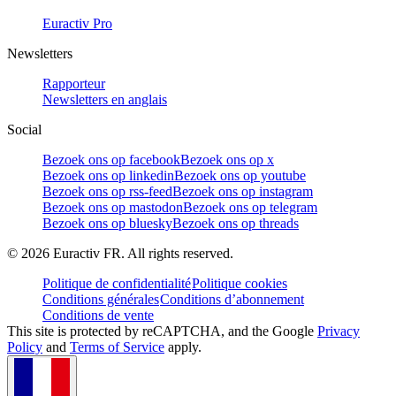
Euractiv Pro
Newsletters
Rapporteur
Newsletters en anglais
Social
Bezoek ons op facebook
Bezoek ons op x
Bezoek ons op linkedin
Bezoek ons op youtube
Bezoek ons op rss-feed
Bezoek ons op instagram
Bezoek ons op mastodon
Bezoek ons op telegram
Bezoek ons op bluesky
Bezoek ons op threads
©
2026
Euractiv FR. All rights reserved.
Politique de confidentialité
Politique cookies
Conditions générales
Conditions d’abonnement
Conditions de vente
This site is protected by reCAPTCHA, and the Google
Privacy
Policy
and
Terms of Service
apply.