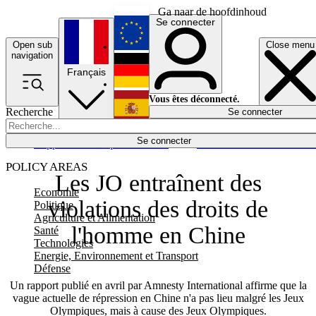
Ga naar de hoofdinhoud
Se connecter
Open sub
Close menu
English
navigation
Français
Deutsch
Vous êtes déconnecté.
Recherche
Se connecter
Español
Lumières éteintes
Se connecter
Rapporteur
Politique
Économie
Newsletters
Evénements
Em
POLICY AREAS
Les JO entraînent des
Economie
violations des droits de
Politique
Agriculture et Alimentation
l'homme en Chine
Santé
Technologies
Energie, Environnement et Transport
Défense
Un rapport publié en avril par Amnesty International affirme que la
vague actuelle de répression en Chine n'a pas lieu malgré les Jeux
Olympiques, mais à cause des Jeux Olympiques.