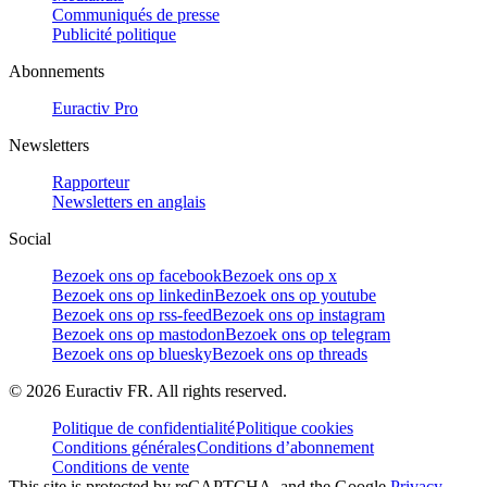
Communiqués de presse
Publicité politique
Abonnements
Euractiv Pro
Newsletters
Rapporteur
Newsletters en anglais
Social
Bezoek ons op facebook
Bezoek ons op x
Bezoek ons op linkedin
Bezoek ons op youtube
Bezoek ons op rss-feed
Bezoek ons op instagram
Bezoek ons op mastodon
Bezoek ons op telegram
Bezoek ons op bluesky
Bezoek ons op threads
©
2026
Euractiv FR. All rights reserved.
Politique de confidentialité
Politique cookies
Conditions générales
Conditions d’abonnement
Conditions de vente
This site is protected by reCAPTCHA, and the Google
Privacy