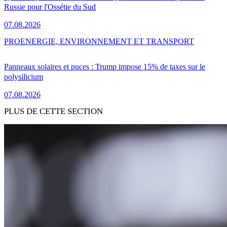
Russie pour l'Ossétie du Sud
07.08.2026
PRO
ENERGIE, ENVIRONNEMENT ET TRANSPORT
Panneaux solaires et puces : Trump impose 15% de taxes sur le
polysilicium
07.08.2026
PLUS DE CETTE SECTION