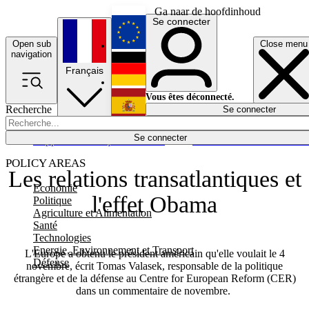
Ga naar de hoofdinhoud
Se connecter
Open sub
Close menu
English
navigation
Français
Deutsch
Vous êtes déconnecté.
Recherche
Se connecter
Español
Lumières éteintes
Se connecter
Rapporteur
Politique
Économie
Newsletters
Evénements
Em
POLICY AREAS
Les relations transatlantiques et
Economie
l'effet Obama
Politique
Agriculture et Alimentation
Santé
Technologies
Energie, Environnement et Transport
L'Europe a obtenu le président américain qu'elle voulait le 4
Défense
novembre, écrit Tomas Valasek, responsable de la politique
étrangère et de la défense au Centre for European Reform (CER)
dans un commentaire de novembre.