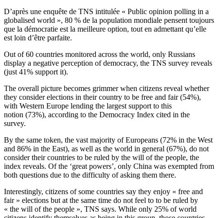
D’après une enquête de TNS intitulée « Public opinion polling in a
globalised world », 80 % de la population mondiale pensent toujours
que la démocratie est la meilleure option, tout en admettant qu’elle
est loin d’être parfaite.
Out of 60 countries monitored across the world, only Russians
display a negative perception of democracy, the TNS survey reveals
(just 41% support it).
The overall picture becomes grimmer when citizens reveal whether
they consider elections in their country to be free and fair (54%),
with Western Europe lending the largest support to this
notion (73%), according to the Democracy Index cited in the
survey.
By the same token, the vast majority of Europeans (72% in the West
and 86% in the East), as well as the world in general (67%), do not
consider their countries to be ruled by the will of the people, the
index reveals. Of the ‘great powers’, only China was exempted from
both questions due to the difficulty of asking them there.
Interestingly, citizens of some countries say they enjoy « free and
fair » elections but at the same time do not feel to to be ruled by
« the will of the people », TNS says. While only 25% of world
citizens identify themselves as being in this group, those countries