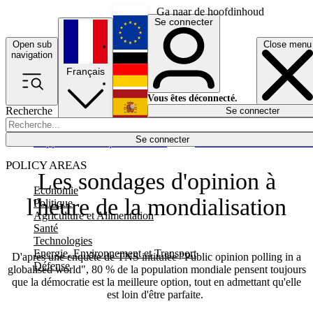
Ga naar de hoofdinhoud
Se connecter
Open sub
Close menu
English
navigation
Français
Deutsch
Vous êtes déconnecté.
Recherche
Se connecter
Español
Lumières éteintes
Se connecter
Rapporteur
Politique
Économie
Newsletters
Evénements
Em
POLICY AREAS
Les sondages d'opinion à
Economie
l'heure de la mondialisation
Politique
Agriculture et Alimentation
Santé
Technologies
Energie, Environnement et Transport
D'après une enquête de TNS intitulée "Public opinion polling in a
Défense
globalised world", 80 % de la population mondiale pensent toujours
que la démocratie est la meilleure option, tout en admettant qu'elle
est loin d'être parfaite.