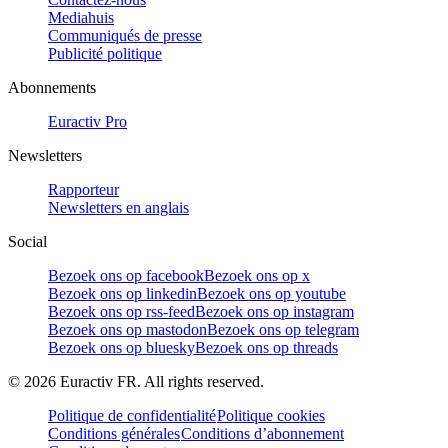
Mediahuis
Communiqués de presse
Publicité politique
Abonnements
Euractiv Pro
Newsletters
Rapporteur
Newsletters en anglais
Social
Bezoek ons op facebook
Bezoek ons op x
Bezoek ons op linkedin
Bezoek ons op youtube
Bezoek ons op rss-feed
Bezoek ons op instagram
Bezoek ons op mastodon
Bezoek ons op telegram
Bezoek ons op bluesky
Bezoek ons op threads
©
2026
Euractiv FR. All rights reserved.
Politique de confidentialité
Politique cookies
Conditions générales
Conditions d’abonnement