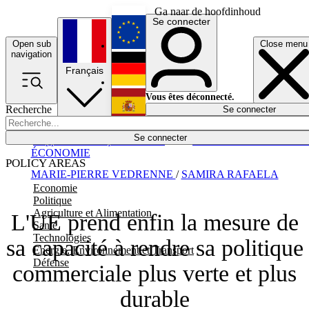
Ga naar de hoofdinhoud
Se connecter
Open sub
Close menu
English
navigation
Français
Deutsch
Vous êtes déconnecté.
Recherche
Se connecter
Español
Lumières éteintes
Se connecter
Rapporteur
Politique
Économie
Newsletters
Evénements
Em
ÉCONOMIE
POLICY AREAS
MARIE-PIERRE VEDRENNE
/
SAMIRA RAFAELA
Economie
Politique
Agriculture et Alimentation
L'UE prend enfin la mesure de
Santé
Technologies
sa capacité à rendre sa politique
Energie, Environnement et Transport
Défense
commerciale plus verte et plus
durable