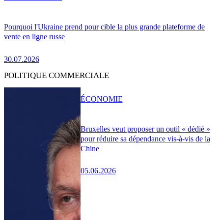
Pourquoi l'Ukraine prend pour cible la plus grande plateforme de
vente en ligne russe
30.07.2026
POLITIQUE COMMERCIALE
ÉCONOMIE
Bruxelles veut proposer un outil « dédié »
pour réduire sa dépendance vis-à-vis de la
Chine
05.06.2026