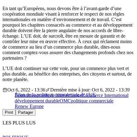
En tant qu’Européens, nous devons être à l’avant-garde d’une
coopération mondiale visant à renforcer le respect de nos règles
internationales en matière d’environnement et de travail. C’est
pourquoi les chapitres consacrés au commerce et au développement
durable doivent être la pierre angulaire de nos accords de libre-
échange. L’UE doit, de surcroît, être en mesure de garantir et de
contrôler leur mise en œuvre effective. À ceux qui réclament moins
de commerce au lieu d’un commerce plus durable, dites-nous
comment comptez-vous assurer des changements profonds chez nos
partenaires ?
L’UE doit continuer sur cette voie, pour un commerce plus vert et
plus durable, au bénéfice des entreprises, des citoyens et surtout, de
notre planète.
Oct 6, 2022 - 13:36
Dernière mise à jour: Oct 6, 2022 - 13:39
Bilan de la politique commerciale de l’UE
Économie
accords de libre-échange
Commerce International
développement durable
OMC
politique commerciale
Renew Europe
Print
Partager
LES PLUS LUS