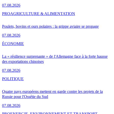
07.08.2026
PRO
AGRICULTURE & ALIMENTATION
Poulets, bovins et ours polaires : la grippe aviaire se propage
07.08.2026
ÉCONOMIE
La « résilience surprenante » de l'Allemagne face à la forte hausse
des exportations chinoises
07.08.2026
POLITIQUE
Quatre pays européens mettent en garde contre les projets de la
Russie pour l'Ossétie du Sud
07.08.2026
PRO
ENERGIE, ENVIRONNEMENT ET TRANSPORT