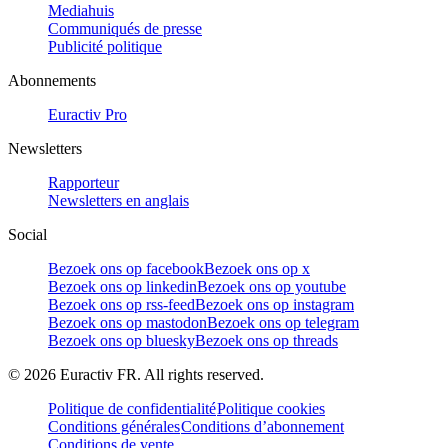
Mediahuis
Communiqués de presse
Publicité politique
Abonnements
Euractiv Pro
Newsletters
Rapporteur
Newsletters en anglais
Social
Bezoek ons op facebook
Bezoek ons op x
Bezoek ons op linkedin
Bezoek ons op youtube
Bezoek ons op rss-feed
Bezoek ons op instagram
Bezoek ons op mastodon
Bezoek ons op telegram
Bezoek ons op bluesky
Bezoek ons op threads
©
2026
Euractiv FR. All rights reserved.
Politique de confidentialité
Politique cookies
Conditions générales
Conditions d’abonnement
Conditions de vente