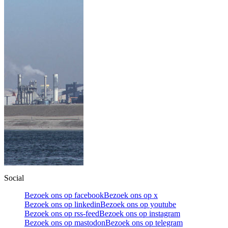
Social
Bezoek ons op facebook
Bezoek ons op x
Bezoek ons op linkedin
Bezoek ons op youtube
Bezoek ons op rss-feed
Bezoek ons op instagram
Bezoek ons op mastodon
Bezoek ons op telegram