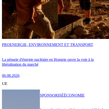
PRO
ENERGIE, ENVIRONNEMENT ET TRANSPORT
La pénurie d'énergie nucléaire en Hongrie ouvre la voie à la
libéralisation du marché
06.08.2026
UE
SPONSORISÉ
ÉCONOMIE