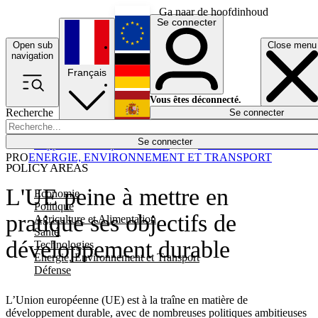
Ga naar de hoofdinhoud
Se connecter
Open sub
Close menu
English
navigation
Français
Deutsch
Vous êtes déconnecté.
Recherche
Se connecter
Español
Lumières éteintes
Se connecter
Rapporteur
Politique
Économie
Newsletters
Evénements
Em
PRO
ENERGIE, ENVIRONNEMENT ET TRANSPORT
POLICY AREAS
L'UE peine à mettre en
Economie
Politique
pratique ses objectifs de
Agriculture et Alimentation
Santé
développement durable
Technologies
Energie, Environnement et Transport
Défense
L’Union européenne (UE) est à la traîne en matière de
développement durable, avec de nombreuses politiques ambitieuses