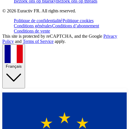
Bezoek ons op bluesky
Bezoek ons op threads
©
2026
Euractiv FR. All rights reserved.
Politique de confidentialité
Politique cookies
Conditions générales
Conditions d’abonnement
Conditions de vente
This site is protected by reCAPTCHA, and the Google
Privacy
Policy
and
Terms of Service
apply.
Français