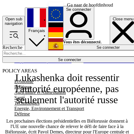
Ga naar de hoofdinhoud
Se connecter
Open sub
Close menu
English
navigation
Français
Deutsch
Vous êtes déconnecté.
Recherche
Se connecter
Español
Lumières éteintes
Se connecter
Rapporteur
Politique
Économie
Newsletters
Evénements
Em
POLICY AREAS
Lukashenka doit ressentir
Economie
l'autorité européenne, pas
Politique
Agriculture et Alimentation
seulement l'autorité russe
Santé
Technologies
Energie, Environnement et Transport
Défense
Les prochaines élections présidentielles en Biélorussie donnent à
l'UE une nouvelle chance de relever le défi de faire face à la
Biélorussie, écrit Pavol Demes, directeur pour l'Europe centrale et