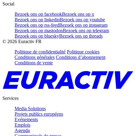
Social
Bezoek ons op facebook
Bezoek ons op x
Bezoek ons op linkedin
Bezoek ons op youtube
Bezoek ons op rss-feed
Bezoek ons op instagram
Bezoek ons op mastodon
Bezoek ons op telegram
Bezoek ons op bluesky
Bezoek ons op threads
©
2026
Euractiv FR
Politique de confidentialité
Politique cookies
Conditions générales
Conditions d’abonnement
Conditions de vente
Services
Media Solutions
Projets publics européens
Evénements
Emplois
Agenda
Communiqués de presse