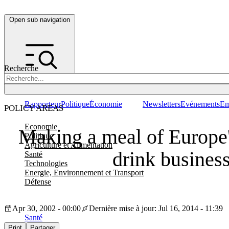
Open sub navigation
Recherche
Rapporteur
Politique
Économie
Newsletters
Evénements
Em
POLICY AREAS
Economie
Making a meal of Europe'
Politique
Agriculture et Alimentation
drink busines
Santé
Technologies
Energie, Environnement et Transport
Défense
Apr 30, 2002 - 00:00
Dernière mise à jour: Jul 16, 2014 - 11:39
Santé
Print
Partager