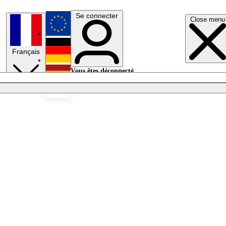
Se connecter
Close menu
English
Français
Deutsch
Vous êtes déconnecté.
Se connecter
Español
Lumières éteintes