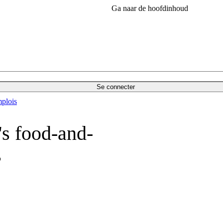
Ga naar de hoofdinhoud
Se connecter
plois
s food-and-
s