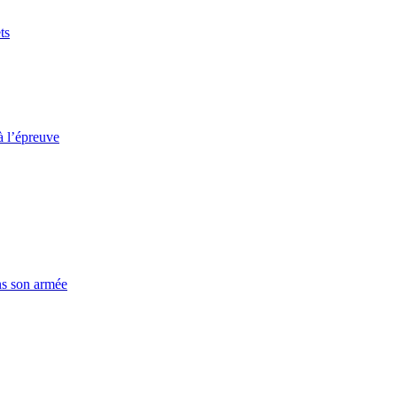
ts
à l’épreuve
ns son armée