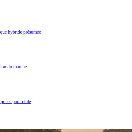
taque hybride présumée
ation du marché
prises pour cible