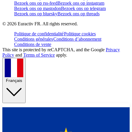
Bezoek ons op rss-feed
Bezoek ons op instagram
Bezoek ons op mastodon
Bezoek ons op telegram
Bezoek ons op bluesky
Bezoek ons op threads
©
2026
Euractiv FR. All rights reserved.
Politique de confidentialité
Politique cookies
Conditions générales
Conditions d’abonnement
Conditions de vente
This site is protected by reCAPTCHA, and the Google
Privacy
Policy
and
Terms of Service
apply.
Français