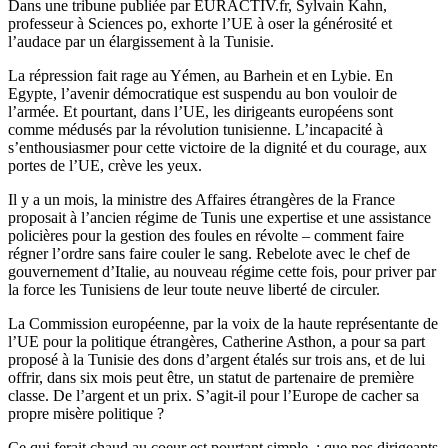
Dans une tribune publiée par EURACTIV.fr, Sylvain Kahn,
professeur à Sciences po, exhorte l’UE à oser la générosité et
l’audace par un élargissement à la Tunisie.
La répression fait rage au Yémen, au Barhein et en Lybie. En
Egypte, l’avenir démocratique est suspendu au bon vouloir de
l’armée. Et pourtant, dans l’UE, les dirigeants européens sont
comme médusés par la révolution tunisienne. L’incapacité à
s’enthousiasmer pour cette victoire de la dignité et du courage, aux
portes de l’UE, crève les yeux.
Il y a un mois, la ministre des Affaires étrangères de la France
proposait à l’ancien régime de Tunis une expertise et une assistance
policières pour la gestion des foules en révolte – comment faire
régner l’ordre sans faire couler le sang. Rebelote avec le chef de
gouvernement d’Italie, au nouveau régime cette fois, pour priver par
la force les Tunisiens de leur toute neuve liberté de circuler.
La Commission européenne, par la voix de la haute représentante de
l’UE pour la politique étrangères, Catherine Asthon, a pour sa part
proposé à la Tunisie des dons d’argent étalés sur trois ans, et de lui
offrir, dans six mois peut être, un statut de partenaire de première
classe. De l’argent et un prix. S’agit-il pour l’Europe de cacher sa
propre misère politique ?
Ce qui ferait chaud au coeur est pourtant simple : que nos dirigeants