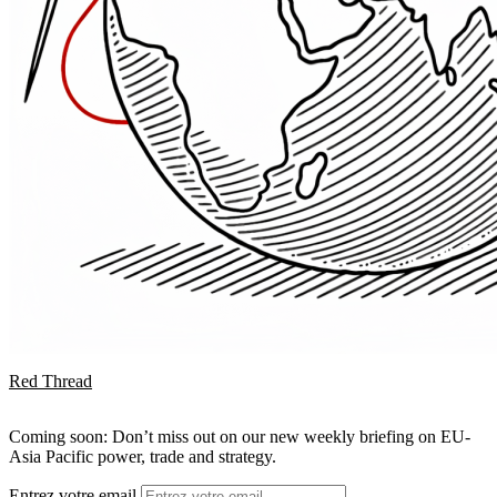
Red Thread
Coming soon: Don’t miss out on our new weekly briefing on EU-
Asia Pacific power, trade and strategy.
Entrez votre email