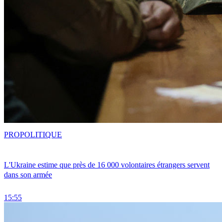
PRO
POLITIQUE
L'Ukraine estime que près de 16 000 volontaires étrangers servent
dans son armée
15:55