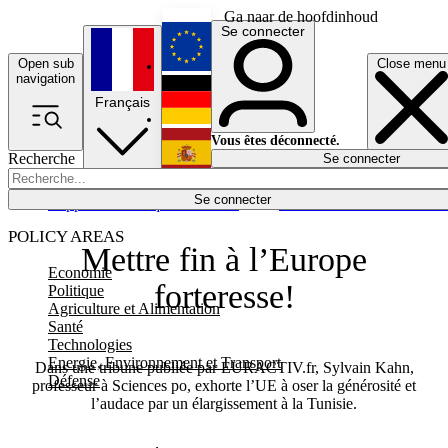
Ga naar de hoofdinhoud
Se connecter
Open sub
Close menu
English
navigation
Français
Deutsch
Vous êtes déconnecté.
Recherche
Se connecter
Español
Lumières éteintes
Se connecter
Rapporteur
Politique
Économie
Newsletters
Evénements
Em
POLICY AREAS
Mettre fin à l’Europe
Economie
forteresse!
Politique
Agriculture et Alimentation
Santé
Technologies
Energie, Environnement et Transport
Dans une tribune publiée par EURACTIV.fr, Sylvain Kahn,
Défense
professeur à Sciences po, exhorte l’UE à oser la générosité et
l’audace par un élargissement à la Tunisie.