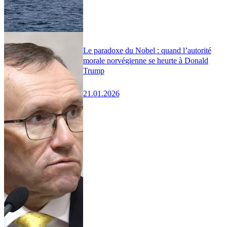
Le paradoxe du Nobel : quand l’autorité
morale norvégienne se heurte à Donald
Trump
21.01.2026