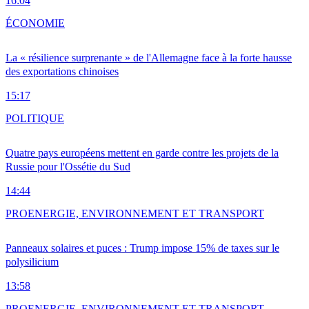
16:04
ÉCONOMIE
La « résilience surprenante » de l'Allemagne face à la forte hausse
des exportations chinoises
15:17
POLITIQUE
Quatre pays européens mettent en garde contre les projets de la
Russie pour l'Ossétie du Sud
14:44
PRO
ENERGIE, ENVIRONNEMENT ET TRANSPORT
Panneaux solaires et puces : Trump impose 15% de taxes sur le
polysilicium
13:58
PRO
ENERGIE, ENVIRONNEMENT ET TRANSPORT