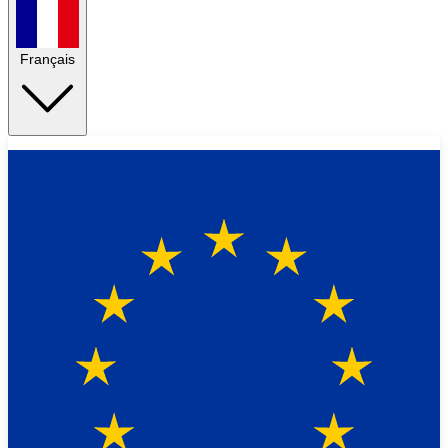
Français