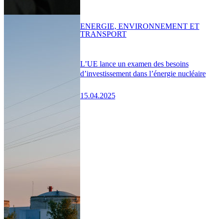
ENERGIE, ENVIRONNEMENT ET
TRANSPORT
L’UE lance un examen des besoins
d’investissement dans l’énergie nucléaire
15.04.2025