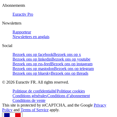
Abonnements
Euractiv Pro
Newsletters
Rapporteur
Newsletters en anglais
Social
Bezoek ons op facebook
Bezoek ons op x
Bezoek ons op linkedin
Bezoek ons op youtube
Bezoek ons op rss-feed
Bezoek ons op instagram
Bezoek ons op mastodon
Bezoek ons op telegram
Bezoek ons op bluesky
Bezoek ons op threads
©
2026
Euractiv FR. All rights reserved.
Politique de confidentialité
Politique cookies
Conditions générales
Conditions d’abonnement
Conditions de vente
This site is protected by reCAPTCHA, and the Google
Privacy
Policy
and
Terms of Service
apply.