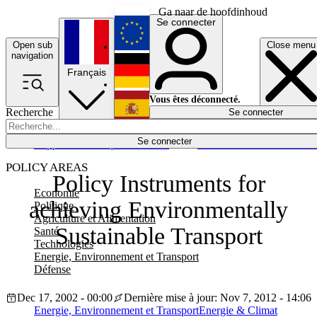
Ga naar de hoofdinhoud
Se connecter
Open sub
Close menu
English
navigation
Français
Deutsch
Vous êtes déconnecté.
Recherche
Se connecter
Español
Lumières éteintes
Se connecter
Rapporteur
Politique
Économie
Newsletters
Evénements
Em
POLICY AREAS
Policy Instruments for
Economie
achieving Environmentally
Politique
Agriculture et Alimentation
Sustainable Transport
Santé
Technologies
Energie, Environnement et Transport
Défense
Dec 17, 2002 - 00:00
Dernière mise à jour: Nov 7, 2012 - 14:06
Energie, Environnement et Transport
Energie & Climat