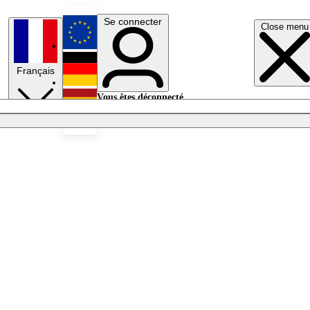
Se connecter
Close menu
English
Français
Deutsch
Vous êtes déconnecté.
Se connecter
Español
Lumières éteintes