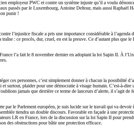
cien employeur PWC et contre un système injuste qu’il a voulu dénoncer.
fiscaux passés par le Luxembourg, Antoine Deltour, mais aussi Raphaël Ha
on punir !
e contre l’injustice fiscale a pris une importance considérable à l’agend
la traîne : ce procès, dur, cruel, en est la preuve. Ce d’autant plus que 
rance l’a fait le 8 novembre dernier en adoptant la loi Sapin II. À l’Uni
res.
téger ces personnes, c’est simplement donner à chacun la possibilité d’ag
aussi et surtout, plaider pour une démocratie à visage humain. C’est-à-d
 N’oublions jamais que derrière ce terme de lanceurs d’alerte, il s’agit d
 par le Parlement européen, je suis lucide sur le travail qui va devoir ê
emblée tiendra un double discours. Favorable en façade à une protectio
Sénateurs LR en France, lors de la discussion sur la loi Sapin II pour pr
son des obstructions pour bâtir une protection efficace.