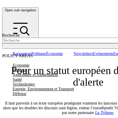
Open sub navigation
Recherche
Rapporteur
Politique
Économie
Newsletters
Evénements
Em
POLICY AREAS
Economie
Pour un statut européen 
Politique
Agriculture et Alimentation
d'alerte
Santé
Technologies
Energie, Environnement et Transport
Défense
Il faut parvenir à un texte européen protégeant vraiment les lanceurs 
alors que les doubles les discours sont légion, estime l’eurodéputée V
par notre partenaire
La Tribune
.