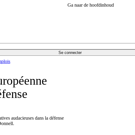
Ga naar de hoofdinhoud
Se connecter
plois
uropéenne
éfense
atives audacieuses dans la défense
Donnell.