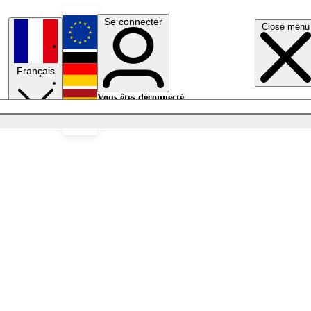
Se connecter
Close menu
English
Français
Deutsch
Vous êtes déconnecté.
Se connecter
Español
Lumières éteintes