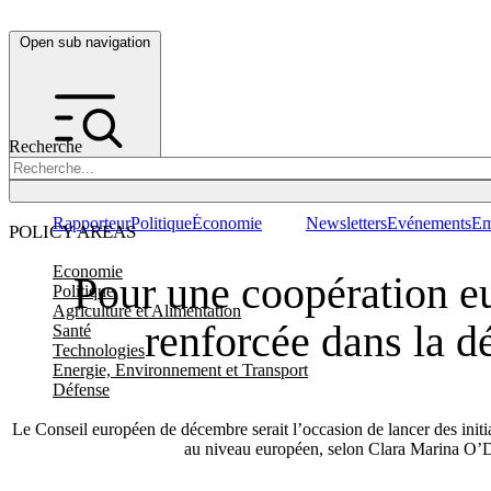
Open sub navigation
Recherche
Rapporteur
Politique
Économie
Newsletters
Evénements
Em
POLICY AREAS
Economie
Pour une coopération e
Politique
Agriculture et Alimentation
renforcée dans la d
Santé
Technologies
Energie, Environnement et Transport
Défense
Le Conseil européen de décembre serait l’occasion de lancer des initi
au niveau européen, selon Clara Marina O’