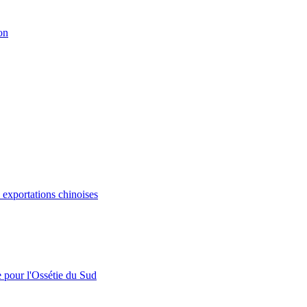
on
s exportations chinoises
e pour l'Ossétie du Sud