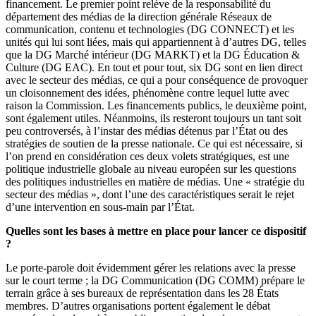
financement. Le premier point relève de la responsabilité du
département des médias de la direction générale Réseaux de
communication, contenu et technologies (DG CONNECT) et les
unités qui lui sont liées, mais qui appartiennent à d’autres DG, telles
que la DG Marché intérieur (DG MARKT) et la DG Éducation &
Culture (DG EAC). En tout et pour tout, six DG sont en lien direct
avec le secteur des médias, ce qui a pour conséquence de provoquer
un cloisonnement des idées, phénomène contre lequel lutte avec
raison la Commission. Les financements publics, le deuxième point,
sont également utiles. Néanmoins, ils resteront toujours un tant soit
peu controversés, à l’instar des médias détenus par l’État ou des
stratégies de soutien de la presse nationale. Ce qui est nécessaire, si
l’on prend en considération ces deux volets stratégiques, est une
politique industrielle globale au niveau européen sur les questions
des politiques industrielles en matière de médias. Une « stratégie du
secteur des médias », dont l’une des caractéristiques serait le rejet
d’une intervention en sous-main par l’État.
Quelles sont les bases à mettre en place pour lancer ce dispositif
?
Le porte-parole doit évidemment gérer les relations avec la presse
sur le court terme ; la DG Communication (DG COMM) prépare le
terrain grâce à ses bureaux de représentation dans les 28 États
membres. D’autres organisations portent également le débat