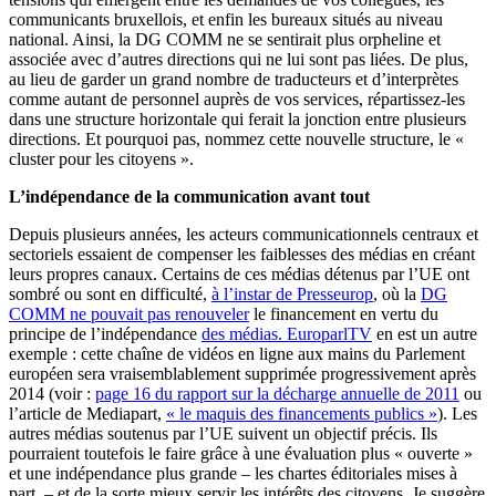
communicants bruxellois, et enfin les bureaux situés au niveau
national. Ainsi, la DG COMM ne se sentirait plus orpheline et
associée avec d’autres directions qui ne lui sont pas liées. De plus,
au lieu de garder un grand nombre de traducteurs et d’interprètes
comme autant de personnel auprès de vos services, répartissez-les
dans une structure horizontale qui ferait la jonction entre plusieurs
directions. Et pourquoi pas, nommez cette nouvelle structure, le «
cluster pour les citoyens ».
L’indépendance de la communication avant tout
Depuis plusieurs années, les acteurs communicationnels centraux et
sectoriels essaient de compenser les faiblesses des médias en créant
leurs propres canaux. Certains de ces médias détenus par l’UE ont
sombré ou sont en difficulté,
à l’instar de Presseurop
, où la
DG
COMM ne pouvait pas renouveler
le financement en vertu du
principe de l’indépendance
des médias. EuroparlTV
en est un autre
exemple : cette chaîne de vidéos en ligne aux mains du Parlement
européen sera vraisemblablement supprimée progressivement après
2014 (voir :
page 16 du rapport sur la décharge annuelle de 2011
ou
l’article de Mediapart,
« le maquis des financements publics »
). Les
autres médias soutenus par l’UE suivent un objectif précis. Ils
pourraient toutefois le faire grâce à une évaluation plus « ouverte »
et une indépendance plus grande – les chartes éditoriales mises à
part – et de la sorte mieux servir les intérêts des citoyens. Je suggère