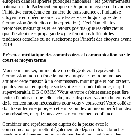
européen dans les sphères publiques nationales : les gouvernements
nationaux et le Parlement européen. On pourrait également évoquer
l’initiative européenne en matière de transparence et l’initiative
citoyenne européenne ou encore les services linguistiques de la
Commission (traduction et interprétation). Ceci étant dit, les
retombées médiatiques et les retours positifs (que les détracteurs
qualifieraient de « propagande ») ne feront pas infléchir les
tendances actuelles ou ne susciteront pas l’intérêt des citoyens avant
2019.
Présence médiatique des commissaires et communication sur le
court et moyen terme
Monsieur Juncker, un membre du collège devrait représenter la
Commission, non un fonctionnaire européen : pourquoi ne pas
attribuer cette mission à un commissaire, multilingue et bon orateur,
qui deviendrait en quelque sorte votre « star médiatique », et qui
superviserait la DG COMM ?Vous et votre cabinet seriez peut-être
tentés d’endosser une telle tâche, mais disposeriez-vous du temps et
de la concentration nécessaires pour vous y consacrer?Votre collège
doit travailler en équipe, et cette mission devrait incomber à l’un des
commissaires, en qui vous avez particulièrement confiance.
Combiner une représentation auprès de la presse avec la
communication permettrait également de dépasser les habituelles
tensions qui émergent entre les demandes de vos collègues, les