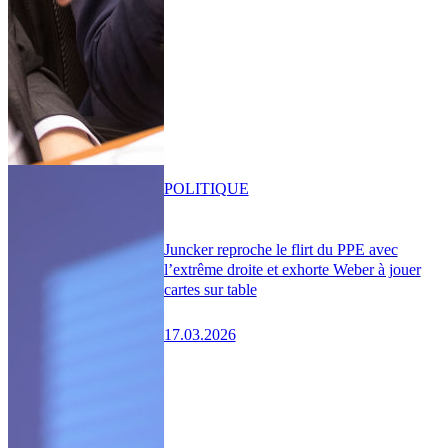
POLITIQUE
Juncker reproche le flirt du PPE avec
l’extrême droite et exhorte Weber à jouer
cartes sur table
17.03.2026