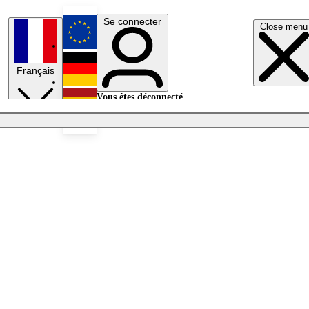
Se connecter
Close menu
English
Français
Deutsch
Vous êtes déconnecté.
Se connecter
Español
Lumières éteintes