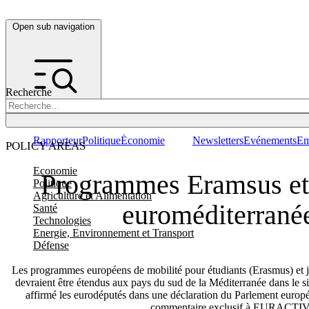
Open sub navigation
Recherche
Rapporteur
Politique
Économie
Newsletters
Evénements
Em
POLICY AREAS
Economie
Programmes Eramsus et
Politique
Agriculture et Alimentation
euroméditerrané
Santé
Technologies
Energie, Environnement et Transport
Défense
Les programmes européens de mobilité pour étudiants (Erasmus) et 
devraient être étendus aux pays du sud de la Méditerranée dans le si
affirmé les eurodéputés dans une déclaration du Parlement europé
commentaire exclusif à EURACTIV