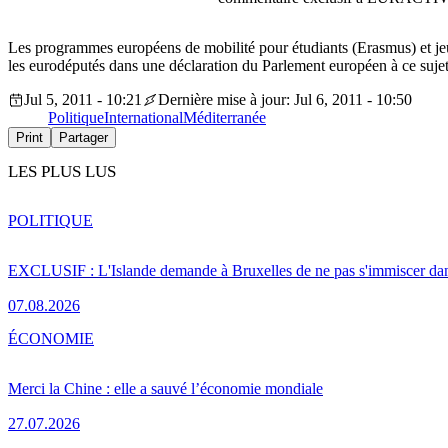
Les programmes européens de mobilité pour étudiants (Erasmus) et jeun
les eurodéputés dans une déclaration du Parlement européen à ce su
Jul 5, 2011 - 10:21
Dernière mise à jour: Jul 6, 2011 - 10:50
Politique
International
Méditerranée
Print
Partager
LES PLUS LUS
POLITIQUE
EXCLUSIF : L'Islande demande à Bruxelles de ne pas s'immiscer dan
07.08.2026
ÉCONOMIE
Merci la Chine : elle a sauvé l’économie mondiale
27.07.2026