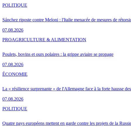
POLITIQUE
Sánchez riposte contre Meloni : l'Italie menacée de mesures de rétorsi
07.08.2026
PRO
AGRICULTURE & ALIMENTATION
Poulets, bovins et ours polaires : la grippe aviaire se propage
07.08.2026
ÉCONOMIE
La « résilience surprenante » de l'Allemagne face à la forte hausse de
07.08.2026
POLITIQUE
Quatre pays européens mettent en garde contre les projets de la Russi