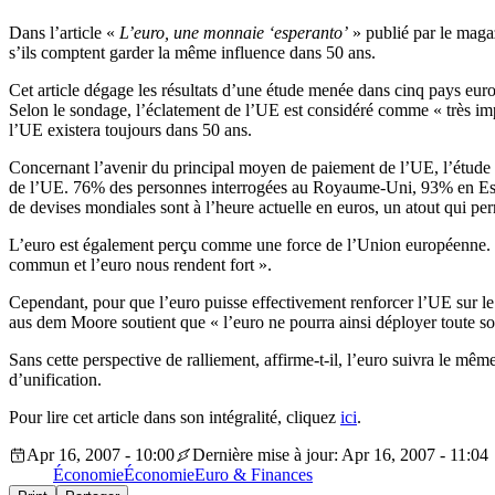
Dans l’article «
L’euro, une monnaie ‘esperanto’
» publié par le maga
s’ils comptent garder la même influence dans 50 ans.
Cet article dégage les résultats d’une étude menée dans cinq pays eur
Selon le sondage, l’éclatement de l’UE est considéré comme « très i
l’UE existera toujours dans 50 ans.
Concernant l’avenir du principal moyen de paiement de l’UE, l’étude refl
de l’UE. 76% des personnes interrogées au Royaume-Uni, 93% en Espag
de devises mondiales sont à l’heure actuelle en euros, un atout qui p
L’euro est également perçu comme une force de l’Union européenne. La
commun et l’euro nous rendent fort ».
Cependant, pour que l’euro puisse effectivement renforcer l’UE sur 
aus dem Moore soutient que « l’euro ne pourra ainsi déployer toute
Sans cette perspective de ralliement, affirme-t-il, l’euro suivra le mê
d’unification.
Pour lire cet article dans son intégralité, cliquez
ici
.
Apr 16, 2007 - 10:00
Dernière mise à jour: Apr 16, 2007 - 11:04
Économie
Économie
Euro & Finances