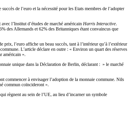
succès de l’euro et la nécessité pour les Etats membres de l’adopter
t avec l’Institut d’études de marché américain
Harris Interactive
.
 76% des Allemands et 62% des Britanniques étant convaincus que
prix, l’euro affiche un beau succès, tant à l’intérieur qu’à l’extérieur
ommune. L’article déclare en outre : « Environ un quart des réserves
ar américain ».
nnaie unique dans la Déclaration de Berlin, déclarant : » le marché
vront commencer à envisager l’adoption de la monnaie commune. Nils
rché commun coïncideront ».
s qui règnent au sein de l’UE, au lieu d’incarner un symbole