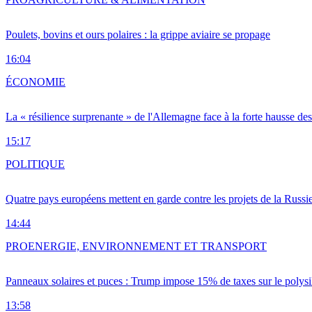
Poulets, bovins et ours polaires : la grippe aviaire se propage
16:04
ÉCONOMIE
La « résilience surprenante » de l'Allemagne face à la forte hausse de
15:17
POLITIQUE
Quatre pays européens mettent en garde contre les projets de la Russi
14:44
PRO
ENERGIE, ENVIRONNEMENT ET TRANSPORT
Panneaux solaires et puces : Trump impose 15% de taxes sur le polysi
13:58