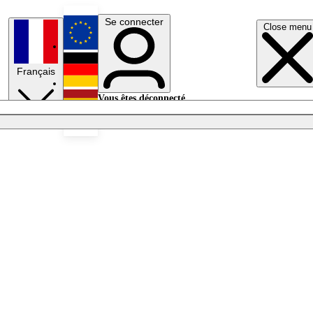
Se connecter
Close menu
English
Français
Deutsch
Vous êtes déconnecté.
Se connecter
Español
Lumières éteintes