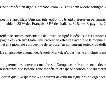
zine européen en ligne, Cafebabel.com, Nils aus dem Moore souligne le 
opéens et aux Etats-Unis par
International Herald Tribune
en partenaria
mprobable », 85 % des Français, 84% des Italiens, 82% des Espagnols,
ète le succès indiscutable de l’euro. Malgré le débat sur les hausses de 
ne et 72% aux Etats-Unis croient en effet en l’avenir de la monnaie c
ermet à la monnaie européenne de se poser en concurrent sérieux du doll
 chancelière allemande, Angela Merkel, n’a pas hésité à inclure la mo
le long terme, les nouveaux membres d’Europe centrale et orientale de
 son influence que lorsque zone monétaire et espace économique du ma
me destin que l' »esperanto » et pourrait devenir un signe des divergence