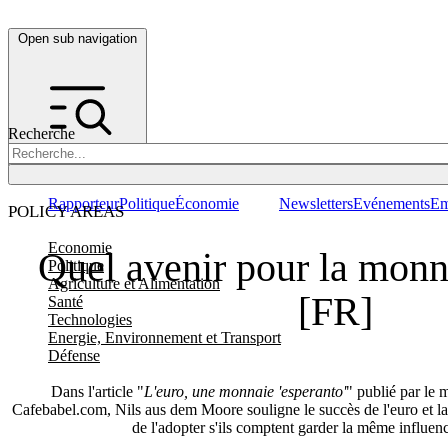
Open sub navigation
Recherche
Rapporteur
Politique
Économie
Newsletters
Evénements
Em
POLICY AREAS
Economie
Quel avenir pour la monn
Politique
Agriculture et Alimentation
[FR]
Santé
Technologies
Energie, Environnement et Transport
Défense
Dans l'article "
L'euro, une monnaie 'esperanto'
" publié par le 
Cafebabel.com, Nils aus dem Moore souligne le succès de l'euro et la
de l'adopter s'ils comptent garder la même influen