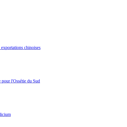
s exportations chinoises
e pour l'Ossétie du Sud
licium