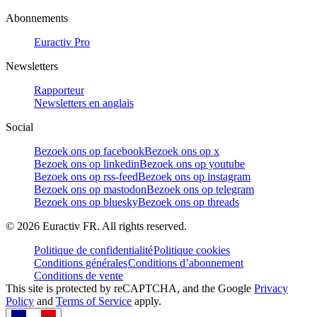
Abonnements
Euractiv Pro
Newsletters
Rapporteur
Newsletters en anglais
Social
Bezoek ons op facebook
Bezoek ons op x
Bezoek ons op linkedin
Bezoek ons op youtube
Bezoek ons op rss-feed
Bezoek ons op instagram
Bezoek ons op mastodon
Bezoek ons op telegram
Bezoek ons op bluesky
Bezoek ons op threads
©
2026
Euractiv FR. All rights reserved.
Politique de confidentialité
Politique cookies
Conditions générales
Conditions d’abonnement
Conditions de vente
This site is protected by reCAPTCHA, and the Google
Privacy
Policy
and
Terms of Service
apply.