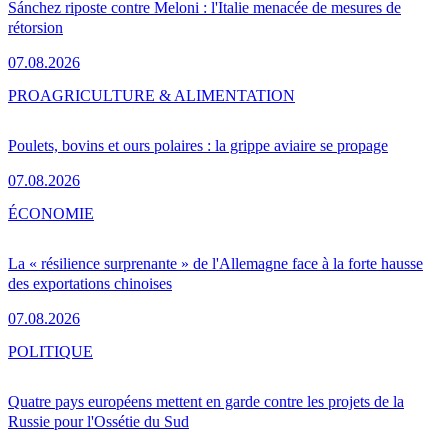
Sánchez riposte contre Meloni : l'Italie menacée de mesures de
rétorsion
07.08.2026
PRO
AGRICULTURE & ALIMENTATION
Poulets, bovins et ours polaires : la grippe aviaire se propage
07.08.2026
ÉCONOMIE
La « résilience surprenante » de l'Allemagne face à la forte hausse
des exportations chinoises
07.08.2026
POLITIQUE
Quatre pays européens mettent en garde contre les projets de la
Russie pour l'Ossétie du Sud