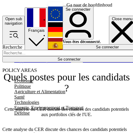
Ga naar de hoofdinhoud
Se connecter
Open sub
Close menu
English
navigation
Français
Deutsch
Vous êtes déconnecté.
Recherche
Se connecter
Español
Lumières éteintes
Se connecter
Rapporteur
Politique
Économie
Newsletters
Evénements
Em
POLICY AREAS
Quels postes pour les candidats
Economie
?
Politique
Agriculture et Alimentation
Santé
Technologies
Energie, Environnement et Transport
Cette analyse du CER discute des chances des candidats potentiels
Défense
aux portfolios clés de l'UE.
Cette analyse du CER discute des chances des candidats potentiels