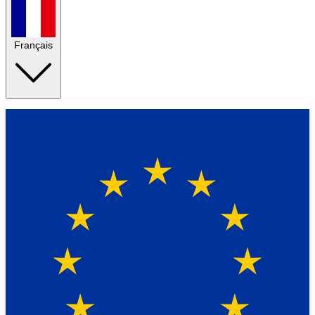
Français