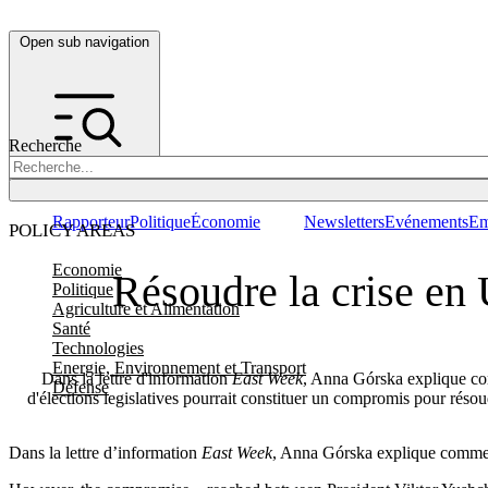
Open sub navigation
Recherche
Rapporteur
Politique
Économie
Newsletters
Evénements
Em
POLICY AREAS
Economie
Résoudre la crise en
Politique
Agriculture et Alimentation
Santé
Technologies
Energie, Environnement et Transport
Dans la lettre d'information
East Week
, Anna Górska explique co
Défense
d'élections legislatives pourrait constituer un compromis pour résou
Dans la lettre d’information
East Week
, Anna Górska explique comment 