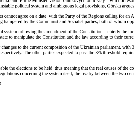
nko and Prime Minister Viktor Yanukovych on 4 May – will not resolve
unstable political system and ambiguous legal provisions, Górska argue
es cannot agree on a date, with the Party of the Regions calling for an A
 being hampered by the Communist and Socialist parties, both of whom opp
ical system following the amendment of the Constitution – chiefly the in
 state to manipulate the Constitution and the law according to their curr
or changes to the current composition of the Ukrainian parliament, with
ctively. The other parties expected to pass the 3% threshold required
able the elections to be held, thus meaning that the real causes of the co
ulations concerning the system itself, the rivalry between the two centr
9