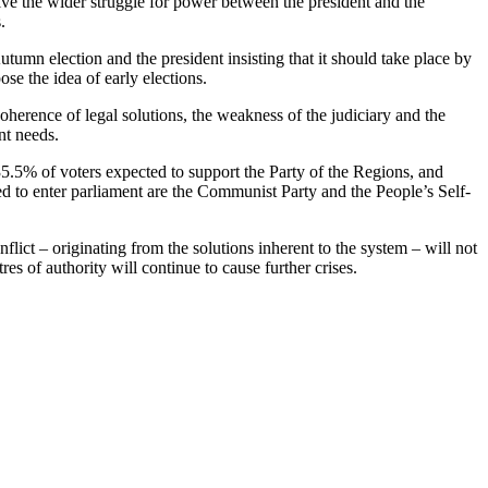
 the wider struggle for power between the president and the
s.
utumn election and the president insisting that it should take place by
ose the idea of early elections.
coherence of legal solutions, the weakness of the judiciary and the
ent needs.
 35.5% of voters expected to support the Party of the Regions, and
 to enter parliament are the Communist Party and the People’s Self-
nflict – originating from the solutions inherent to the system – will not
es of authority will continue to cause further crises.