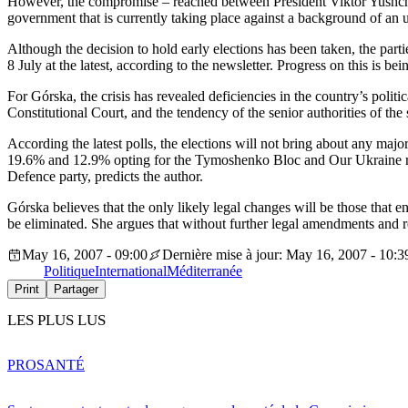
However, the compromise – reached between President Viktor Yushche
government that is currently taking place against a background of an 
Although the decision to hold early elections has been taken, the parti
8 July at the latest, according to the newsletter. Progress on this is
For Górska, the crisis has revealed deficiencies in the country’s polit
Constitutional Court, and the tendency of the senior authorities of the
According the latest polls, the elections will not bring about any maj
19.6% and 12.9% opting for the Tymoshenko Bloc and Our Ukraine respe
Defence party, predicts the author.
Górska believes that the only likely legal changes will be those that en
be eliminated. She argues that without further legal amendments and reg
May 16, 2007 - 09:00
Dernière mise à jour: May 16, 2007 - 10:3
Politique
International
Méditerranée
Print
Partager
LES PLUS LUS
PRO
SANTÉ