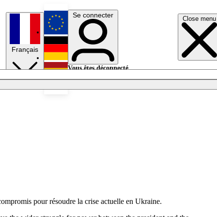
Se connecter
Close menu
English
Français
Deutsch
Vous êtes déconnecté.
Se connecter
Español
Lumières éteintes
compromis pour résoudre la crise actuelle en Ukraine.