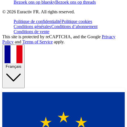
Bezoek ons op bluesky
Bezoek ons op threads
©
2026
Euractiv FR. All rights reserved.
Politique de confidentialité
Politique cookies
Conditions générales
Conditions d’abonnement
Conditions de vente
This site is protected by reCAPTCHA, and the Google
Privacy
Policy
and
Terms of Service
apply.
Français