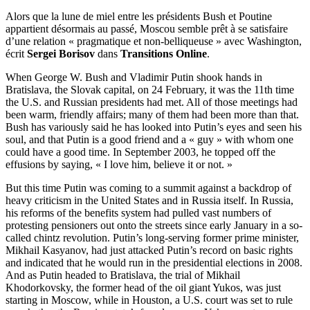
Alors que la lune de miel entre les présidents Bush et Poutine
appartient désormais au passé, Moscou semble prêt à se satisfaire
d’une relation « pragmatique et non-belliqueuse » avec Washington,
écrit
Sergei Borisov
dans
Transitions Online
.
When George W. Bush and Vladimir Putin shook hands in
Bratislava, the Slovak capital, on 24 February, it was the 11th time
the U.S. and Russian presidents had met. All of those meetings had
been warm, friendly affairs; many of them had been more than that.
Bush has variously said he has looked into Putin’s eyes and seen his
soul, and that Putin is a good friend and a « guy » with whom one
could have a good time. In September 2003, he topped off the
effusions by saying, « I love him, believe it or not. »
But this time Putin was coming to a summit against a backdrop of
heavy criticism in the United States and in Russia itself. In Russia,
his reforms of the benefits system had pulled vast numbers of
protesting pensioners out onto the streets since early January in a so-
called chintz revolution. Putin’s long-serving former prime minister,
Mikhail Kasyanov, had just attacked Putin’s record on basic rights
and indicated that he would run in the presidential elections in 2008.
And as Putin headed to Bratislava, the trial of Mikhail
Khodorkovsky, the former head of the oil giant Yukos, was just
starting in Moscow, while in Houston, a U.S. court was set to rule