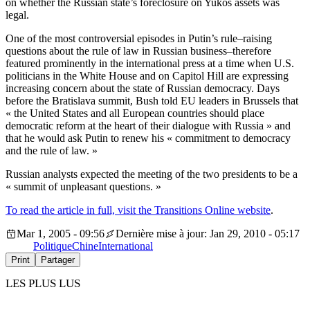
on whether the Russian state’s foreclosure on Yukos assets was
legal.
One of the most controversial episodes in Putin’s rule–raising
questions about the rule of law in Russian business–therefore
featured prominently in the international press at a time when U.S.
politicians in the White House and on Capitol Hill are expressing
increasing concern about the state of Russian democracy. Days
before the Bratislava summit, Bush told EU leaders in Brussels that
« the United States and all European countries should place
democratic reform at the heart of their dialogue with Russia » and
that he would ask Putin to renew his « commitment to democracy
and the rule of law. »
Russian analysts expected the meeting of the two presidents to be a
« summit of unpleasant questions. »
To read the article in full, visit the Transitions Online website
.
Mar 1, 2005 - 09:56
Dernière mise à jour: Jan 29, 2010 - 05:17
Politique
Chine
International
Print
Partager
LES PLUS LUS