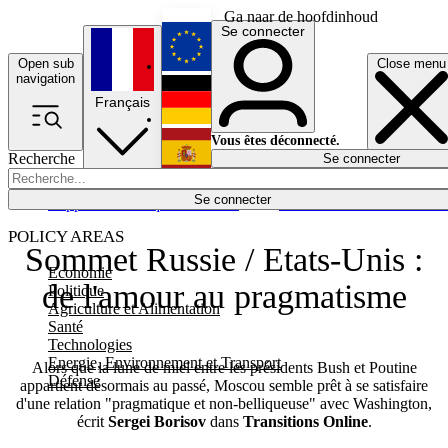
Ga naar de hoofdinhoud
Se connecter
Open sub
Close menu
English
navigation
Français
Deutsch
Vous êtes déconnecté.
Recherche
Se connecter
Español
Lumières éteintes
Se connecter
Rapporteur
Politique
Économie
Newsletters
Evénements
Em
POLICY AREAS
Sommet Russie / Etats-Unis :
Economie
de l'amour au pragmatisme
Politique
Agriculture et Alimentation
Santé
Technologies
Energie, Environnement et Transport
Alors que la lune de miel entre les présidents Bush et Poutine
Défense
appartient désormais au passé, Moscou semble prêt à se satisfaire
d'une relation "pragmatique et non-belliqueuse" avec Washington,
écrit
Sergei Borisov
dans
Transitions Online
.