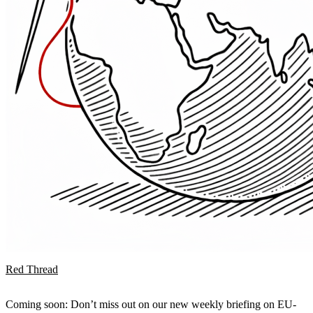
Red Thread
Coming soon: Don’t miss out on our new weekly briefing on EU-