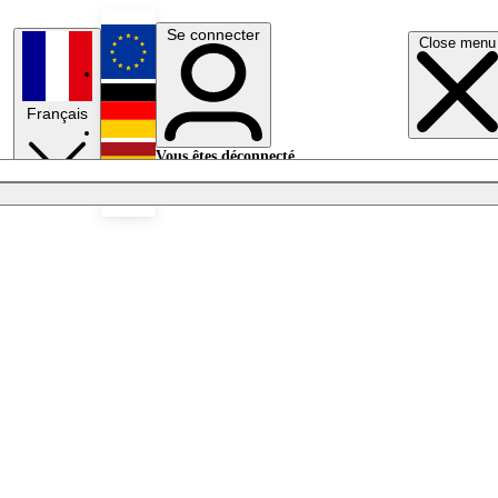
Se connecter
Close menu
English
Français
Deutsch
Vous êtes déconnecté.
Se connecter
Español
Lumières éteintes