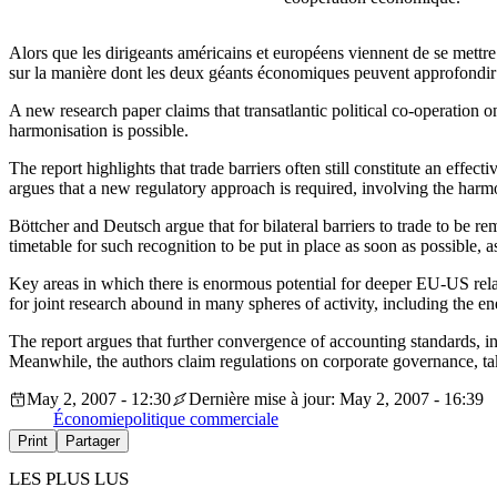
Alors que les dirigeants américains et européens viennent de se mett
sur la manière dont les deux géants économiques peuvent approfondir
A new research paper claims that transatlantic political co-operation
harmonisation is possible.
The report highlights that trade barriers often still constitute an ef
argues that a new regulatory approach is required, involving the har
Böttcher and Deutsch argue that for bilateral barriers to trade to be r
timetable for such recognition to be put in place as soon as possible, a
Key areas in which there is enormous potential for deeper EU-US relatio
for joint research abound in many spheres of activity, including the en
The report argues that further convergence of accounting standards, i
Meanwhile, the authors claim regulations on corporate governance, tak
May 2, 2007 - 12:30
Dernière mise à jour: May 2, 2007 - 16:39
Économie
politique commerciale
Print
Partager
LES PLUS LUS