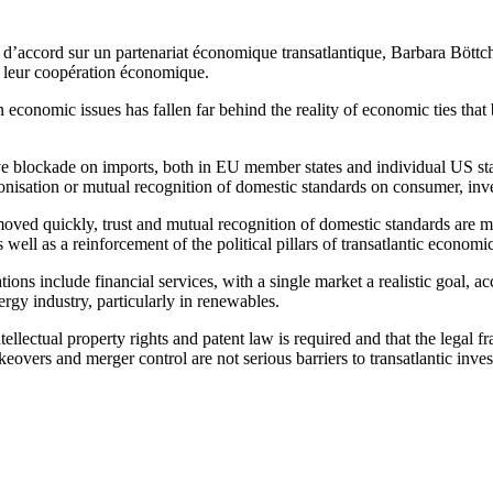
re d’accord sur un partenariat économique transatlantique, Barbara Böt
 leur coopération économique.
 on economic issues has fallen far behind the reality of economic ties 
fective blockade on imports, both in EU member states and individual US 
monisation or mutual recognition of domestic standards on consumer, inv
emoved quickly, trust and mutual recognition of domestic standards are mo
s well as a reinforcement of the political pillars of transatlantic econo
ns include financial services, with a single market a realistic goal, acc
ergy industry, particularly in renewables.
ntellectual property rights and patent law is required and that the leg
eovers and merger control are not serious barriers to transatlantic inve