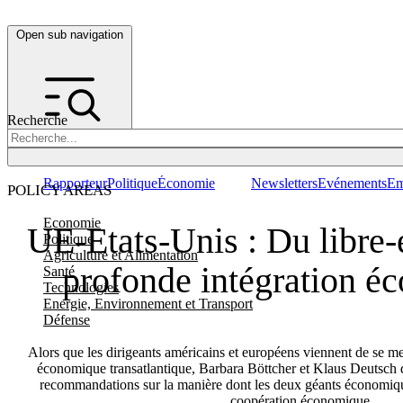
Open sub navigation
Recherche
Rapporteur
Politique
Économie
Newsletters
Evénements
Em
POLICY AREAS
Economie
UE-Etats-Unis : Du libre-
Politique
Agriculture et Alimentation
profonde intégration é
Santé
Technologies
Energie, Environnement et Transport
Défense
Alors que les dirigeants américains et européens viennent de se met
économique transatlantique, Barbara Böttcher et Klaus Deutsch 
recommandations sur la manière dont les deux géants économiqu
coopération économique.