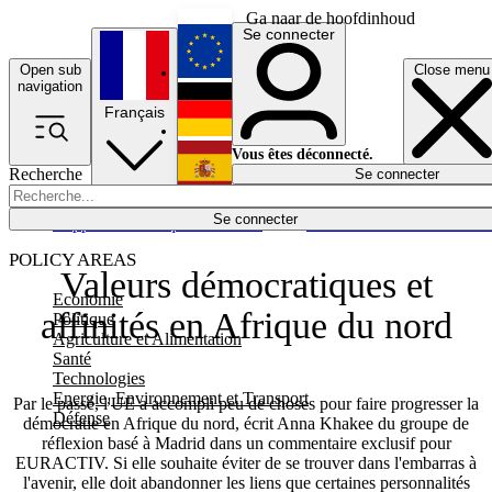
Ga naar de hoofdinhoud
Se connecter
Open sub
Close menu
English
navigation
Français
Deutsch
Vous êtes déconnecté.
Recherche
Se connecter
Español
Lumières éteintes
Se connecter
Rapporteur
Politique
Économie
Newsletters
Evénements
Em
POLICY AREAS
Valeurs démocratiques et
Economie
affinités en Afrique du nord
Politique
Agriculture et Alimentation
Santé
Technologies
Energie, Environnement et Transport
Par le passé, l'UE a accompli peu de choses pour faire progresser la
Défense
démocratie en Afrique du nord, écrit Anna Khakee du groupe de
réflexion basé à Madrid dans un commentaire exclusif pour
EURACTIV. Si elle souhaite éviter de se trouver dans l'embarras à
l'avenir, elle doit abandonner les liens que certaines personnalités