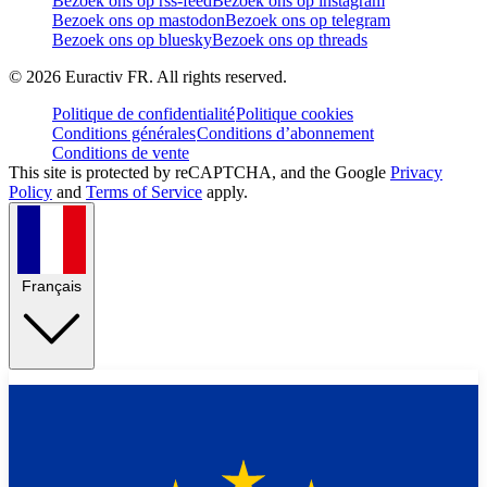
Bezoek ons op rss-feed
Bezoek ons op instagram
Bezoek ons op mastodon
Bezoek ons op telegram
Bezoek ons op bluesky
Bezoek ons op threads
©
2026
Euractiv FR. All rights reserved.
Politique de confidentialité
Politique cookies
Conditions générales
Conditions d’abonnement
Conditions de vente
This site is protected by reCAPTCHA, and the Google
Privacy
Policy
and
Terms of Service
apply.
Français