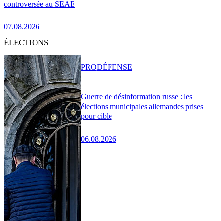
controversée au SEAE
07.08.2026
ÉLECTIONS
PRO
DÉFENSE
Guerre de désinformation russe : les
élections municipales allemandes prises
pour cible
06.08.2026