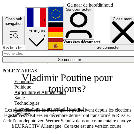
Ga naar de hoofdinhoud
Se connecter
Open sub
Close menu
English
navigation
Français
Deutsch
Vous êtes déconnecté.
Recherche
Se connecter
Español
Lumières éteintes
Se connecter
Rapporteur
Politique
Économie
Newsletters
Evénements
Em
POLICY AREAS
Vladimir Poutine pour
Economie
toujours?
Politique
Agriculture et Alimentation
Santé
Technologies
Energie, Environnement et Transport
Les manifestations de masse qui se poursuivent depuis les élections
Défense
législatives falsifiées en décembre dernier ont transformé la Russie,
écrit l’eurodéputé vert Werner Schultz dans un commentaire envoyé
à EURACTIV Allemagne. Ce texte est une version courte.