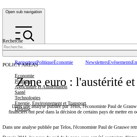
Open sub navigation
Recherche
Rapporteur
Politique
Économie
Newsletters
Evénements
Em
POLICY AREAS
Economie
Zone euro : l'austérité e
Politique
Agriculture et Alimentation
Santé
Technologies
Energie, Environnement et Transport
Dans une analyse publiée par Telos, l'économiste Paul de Grauwe
Défense
financiers ont pesé dans la décision de certains pays de mettre en oe
Dans une analyse publiée par Telos, l'économiste Paul de Grauwe retrac