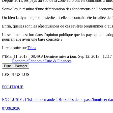
Depuis 2011, les pays du sud de la zone euro ont été contraints d’intr
Sont-elles le résultat d’une détérioration des fondements de l’économie
Ou bien la dynamique d’austérité a-t-elle au contraire été installée de 
Enfin, quelles sont les répercussions de ces sévères programmes d’aus
Le sentiment est fort dans l’opinion publique que les pays qui ont ado
pourrait-elle avoir une base concrète ?
Lire la suite sur
Telos
Mar 11, 2013 - 08:49
Dernière mise à jour: Sep 12, 2013 - 12:17
Économie
Économie
Euro & Finances
Print
Partager
LES PLUS LUS
POLITIQUE
EXCLUSIF : L'Islande demande à Bruxelles de ne pas s'immiscer dan
07.08.2026