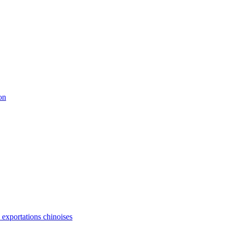
on
s exportations chinoises