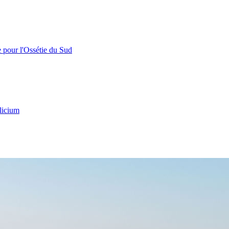
e pour l'Ossétie du Sud
licium