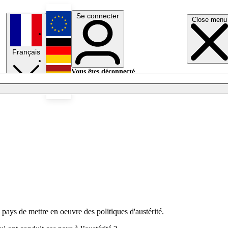
Se connecter
Close menu
English
Français
Deutsch
Vous êtes déconnecté.
Se connecter
Español
Lumières éteintes
pays de mettre en oeuvre des politiques d'austérité.