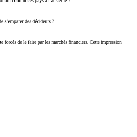
i ont conduit ces pays à l’austérité ?
t de s’emparer des décideurs ?
e forcés de le faire par les marchés financiers. Cette impression