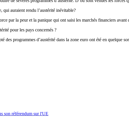
oduire de sévères programmes d’austérité. D’où sont venues les forces qu
, qui auraient rendu l’austérité inévitable?
force par la peur et la panique qui ont saisi les marchés financiers avan
térité pour les pays concernés ?
pté des programmes d’austérité dans la zone euro ont été en quelque sort
s son référendum sur l'UE