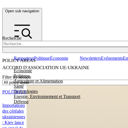
Open sub navigation
Recherche
Rapporteur
Politique
Économie
Newsletters
Evénements
Em
POLICY AREAS
ACCORD D'ASSOCIATION UE-UKRAINE
Economie
Politique
Filter by section
Agriculture et Alimentation
Santé
Technologies
POLITIQUE
Energie, Environnement et Transport
Défense
Importations
des céréales
ukrainiennes
: Kiev lance