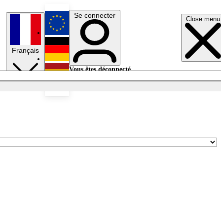
Se connecter
Close menu
English
Français
Deutsch
Vous êtes déconnecté.
Se connecter
Español
Lumières éteintes