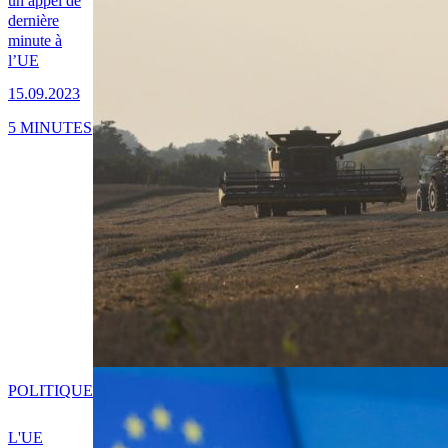
un appel de
dernière
minute à
l’UE
15.09.2023
5 MINUTES
POLITIQUE
L'UE