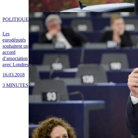
POLITIQUE
Les
eurodéputés
souhaitent un
accord
d’association
avec Londres
16.03.2018
3 MINUTES