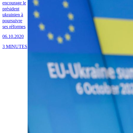
encourage le
président
ukrainien à
poursuivre
ses réformes
06.10.2020
3 MINUTES