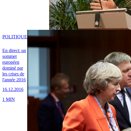
POLITIQUE
En direct: un
sommet
européen
dominé par
les crises de
l'année 2016
16.12.2016
1 MIN