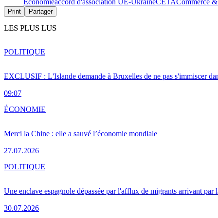
Économie
accord d'association UE-Ukraine
CETA
Commerce & 
Print
Partager
LES PLUS LUS
POLITIQUE
EXCLUSIF : L'Islande demande à Bruxelles de ne pas s'immiscer dan
09:07
ÉCONOMIE
Merci la Chine : elle a sauvé l’économie mondiale
27.07.2026
POLITIQUE
Une enclave espagnole dépassée par l'afflux de migrants arrivant par 
30.07.2026