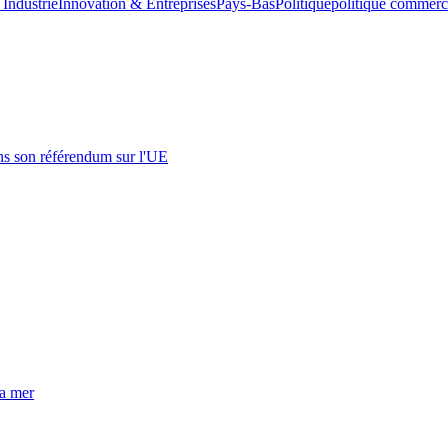
Industrie
Innovation & Entreprises
Pays-Bas
Politique
politique commerc
s son référendum sur l'UE
la mer