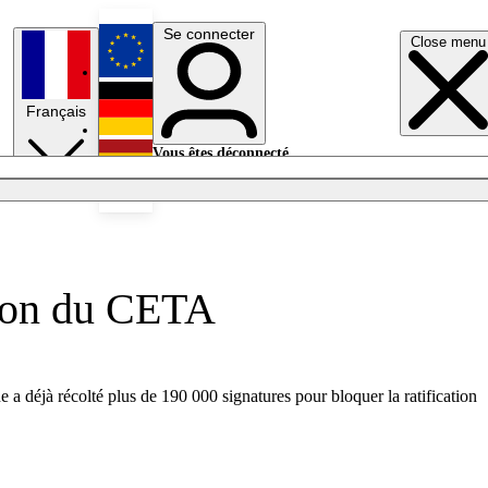
Se connecter
Close menu
English
Français
Deutsch
Vous êtes déconnecté.
Se connecter
Español
Lumières éteintes
ation du CETA
e a déjà récolté plus de 190 000 signatures pour bloquer la ratification