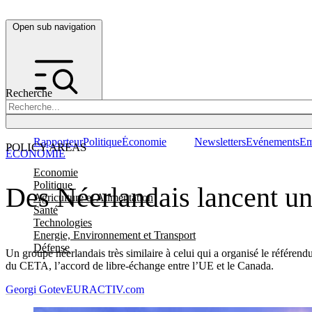
Open sub navigation
Recherche
Rapporteur
Politique
Économie
Newsletters
Evénements
Em
POLICY AREAS
ÉCONOMIE
Economie
Politique
Des Néerlandais lancent une
Agriculture et Alimentation
Santé
Technologies
Energie, Environnement et Transport
Défense
Un groupe néerlandais très similaire à celui qui a organisé le référend
du CETA, l’accord de libre-échange entre l’UE et le Canada.
Georgi Gotev
EURACTIV.com