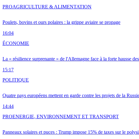
PRO
AGRICULTURE & ALIMENTATION
Poulets, bovins et ours polaires : la grippe aviaire se propage
16:04
ÉCONOMIE
La « résilience surprenante » de l'Allemagne face à la forte hausse de
15:17
POLITIQUE
Quatre pays européens mettent en garde contre les projets de la Russi
14:44
PRO
ENERGIE, ENVIRONNEMENT ET TRANSPORT
Panneaux solaires et puces : Trump impose 15% de taxes sur le polysi