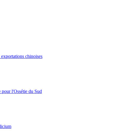
s exportations chinoises
e pour l'Ossétie du Sud
licium